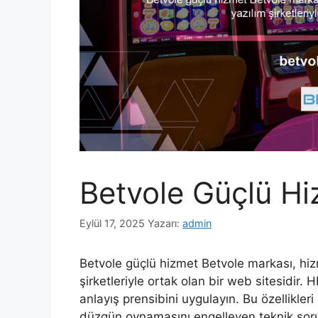
Betvole Güçlü H
Eylül 17, 2025
Yazarı:
admin
Betvole güçlü hizmet Betvole markası, hizm
şirketleriyle ortak olan bir web sitesidir.
anlayış prensibini uygulayın. Bu özellikle
düzgün oynamasını engelleyen teknik sorunl