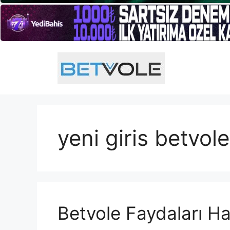
İçeriğe
atla
yeni giris betvole
Betvole Faydaları H