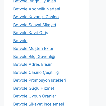
Betvole Bingo Oyunları
Betvole Abonelik Nedeni
Betvole Kazançlı Casino
Betvole Sosyal Şikayet
Betvole Kayıt Giriş
Betvole
Betvole Müşteri Ekibi
Betvole Bilgi Güvenliği
Betvole Adres Erişimi
Betvole Casino Çeşitliliği
Betvole Promosyon İstekleri
Betvole Güçlü Hizmet
Betvole Uygun Oranlar
Betvole Şikayet İncelemesi