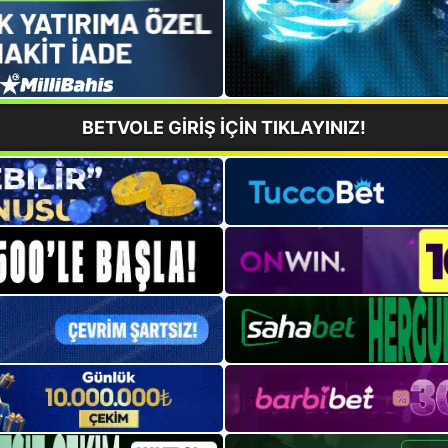
BETVOLE GİRİŞ İÇİN TIKLAYINIZ!