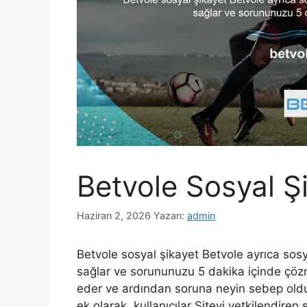
Betvole Sosyal Ş
Haziran 2, 2026
Yazarı:
admin
Betvole sosyal şikayet Betvole ayrıca so
sağlar ve sorununuzu 5 dakika içinde çözme
eder ve ardından soruna neyin sebep oldu
ek olarak, kullanıcılar Siteyi yetkilendiren