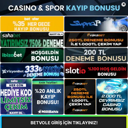
×
BETVOLE GİRİŞ İÇİN TIKLAYINIZ!