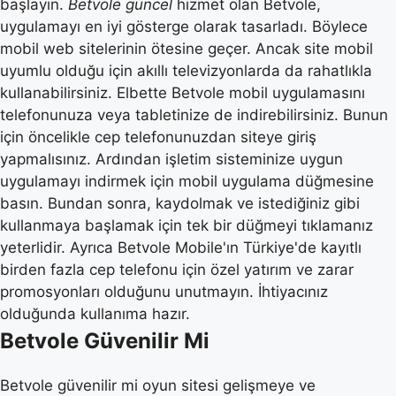
başlayın.
Betvole güncel
hizmet olan Betvole,
uygulamayı en iyi gösterge olarak tasarladı. Böylece
mobil web sitelerinin ötesine geçer. Ancak site mobil
uyumlu olduğu için akıllı televizyonlarda da rahatlıkla
kullanabilirsiniz. Elbette Betvole mobil uygulamasını
telefonunuza veya tabletinize de indirebilirsiniz. Bunun
için öncelikle cep telefonunuzdan siteye giriş
yapmalısınız. Ardından işletim sisteminize uygun
uygulamayı indirmek için mobil uygulama düğmesine
basın. Bundan sonra, kaydolmak ve istediğiniz gibi
kullanmaya başlamak için tek bir düğmeyi tıklamanız
yeterlidir. Ayrıca Betvole Mobile'ın Türkiye'de kayıtlı
birden fazla cep telefonu için özel yatırım ve zarar
promosyonları olduğunu unutmayın. İhtiyacınız
olduğunda kullanıma hazır.
Betvole Güvenilir Mi
Betvole güvenilir mi oyun sitesi gelişmeye ve