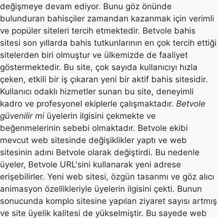
değişmeye devam ediyor. Bunu göz önünde
bulunduran bahisçiler zamandan kazanmak için verimli
ve popüler siteleri tercih etmektedir. Betvole bahis
sitesi son yıllarda bahis tutkunlarının en çok tercih ettiği
sitelerden biri olmuştur ve ülkemizde de faaliyet
göstermektedir. Bu site, çok sayıda kullanıcıyı hızla
çeken, etkili bir iş çıkaran yeni bir aktif bahis sitesidir.
Kullanıcı odaklı hizmetler sunan bu site, deneyimli
kadro ve profesyonel ekiplerle çalışmaktadır.
Betvole
güvenilir mi
üyelerin ilgisini çekmekte ve
beğenmelerinin sebebi olmaktadır. Betvole ekibi
mevcut web sitesinde değişiklikler yaptı ve web
sitesinin adını Betvole olarak değiştirdi. Bu nedenle
üyeler, Betvole URL'sini kullanarak yeni adrese
erişebilirler. Yeni web sitesi, özgün tasarımı ve göz alıcı
animasyon özellikleriyle üyelerin ilgisini çekti. Bunun
sonucunda komplo sitesine yapılan ziyaret sayısı artmış
ve site üyelik kalitesi de yükselmiştir. Bu sayede web