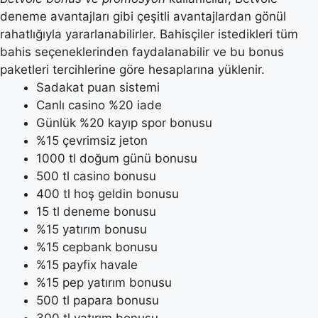
deneme avantajları gibi çeşitli avantajlardan gönül
rahatlığıyla yararlanabilirler. Bahisçiler istedikleri tüm
bahis seçeneklerinden faydalanabilir ve bu bonus
paketleri tercihlerine göre hesaplarına yüklenir.
Sadakat puan sistemi
Canlı casino %20 iade
Günlük %20 kayıp spor bonusu
%15 çevrimsiz jeton
1000 tl doğum günü bonusu
500 tl casino bonusu
400 tl hoş geldin bonusu
15 tl deneme bonusu
%15 yatırım bonusu
%15 cepbank bonusu
%15 payfix havale
%15 pep yatırım bonusu
500 tl papara bonusu
300 tl yatırım bonusu