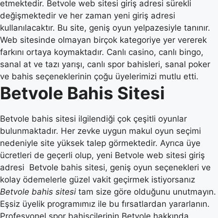
etmektedir. Betvole web sitesi giriş adresi sürekli
değişmektedir ve her zaman yeni giriş adresi
kullanılacaktır. Bu site, geniş oyun yelpazesiyle tanınır.
Web sitesinde olmayan birçok kategoriye yer vererek
farkını ortaya koymaktadır. Canlı casino, canlı bingo,
sanal at ve tazı yarışı, canlı spor bahisleri, sanal poker
ve bahis seçeneklerinin çoğu üyelerimizi mutlu etti.
Betvole Bahis Sitesi
Betvole bahis sitesi ilgilendiği çok çeşitli oyunlar
bulunmaktadır. Her zevke uygun makul oyun seçimi
nedeniyle site yüksek talep görmektedir. Ayrıca üye
ücretleri de geçerli olup, yeni Betvole web sitesi giriş
adresi Betvole bahis sitesi, geniş oyun seçenekleri ve
kolay ödemelerle güzel vakit geçirmek istiyorsanız
Betvole bahis sitesi
tam size göre olduğunu unutmayın.
Eşsiz üyelik programımız ile bu fırsatlardan yararlanın.
Profesyonel spor bahisçilerinin Betvole hakkında