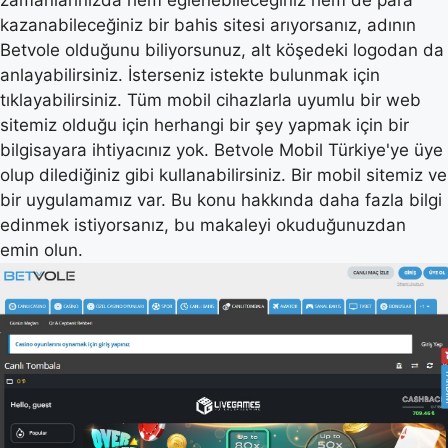
kazanabileceğiniz bir bahis sitesi arıyorsanız, adının
Betvole olduğunu biliyorsunuz, alt köşedeki logodan da
anlayabilirsiniz. İsterseniz istekte bulunmak için
tıklayabilirsiniz. Tüm mobil cihazlarla uyumlu bir web
sitemiz olduğu için herhangi bir şey yapmak için bir
bilgisayara ihtiyacınız yok. Betvole Mobil Türkiye'ye üye
olup dilediğiniz gibi kullanabilirsiniz. Bir mobil sitemiz ve
bir uygulamamız var. Bu konu hakkında daha fazla bilgi
edinmek istiyorsanız, bu makaleyi okuduğunuzdan
emin olun.