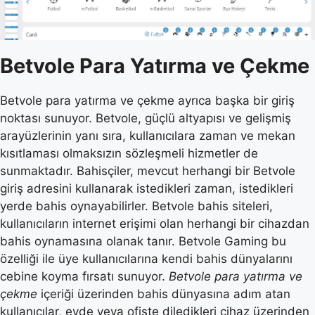
Betvole Para Yatırma ve Çekme
Betvole para yatırma ve çekme ayrıca başka bir giriş
noktası sunuyor. Betvole, güçlü altyapısı ve gelişmiş
arayüzlerinin yanı sıra, kullanıcılara zaman ve mekan
kısıtlaması olmaksızın sözleşmeli hizmetler de
sunmaktadır. Bahisçiler, mevcut herhangi bir Betvole
giriş adresini kullanarak istedikleri zaman, istedikleri
yerde bahis oynayabilirler. Betvole bahis siteleri,
kullanıcıların internet erişimi olan herhangi bir cihazdan
bahis oynamasına olanak tanır. Betvole Gaming bu
özelliği ile üye kullanıcılarına kendi bahis dünyalarını
cebine koyma fırsatı sunuyor.
Betvole para yatırma ve
çekme
içeriği üzerinden bahis dünyasına adım atan
kullanıcılar, evde veya ofiste diledikleri cihaz üzerinden