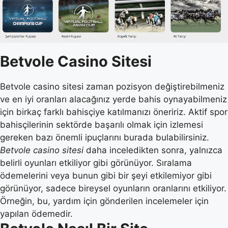
Betvole Casino Sitesi
Betvole casino sitesi zaman pozisyon değiştirebilmeniz
ve en iyi oranları alacağınız yerde bahis oynayabilmeniz
için birkaç farklı bahisçiye katılmanızı öneririz. Aktif spor
bahisçilerinin sektörde başarılı olmak için izlemesi
gereken bazı önemli ipuçlarını burada bulabilirsiniz.
Betvole casino sitesi
daha inceledikten sonra, yalnızca
belirli oyunları etkiliyor gibi görünüyor. Sıralama
ödemelerini veya bunun gibi bir şeyi etkilemiyor gibi
görünüyor, sadece bireysel oyunların oranlarını etkiliyor.
Örneğin, bu, yardım için gönderilen incelemeler için
yapılan ödemedir.