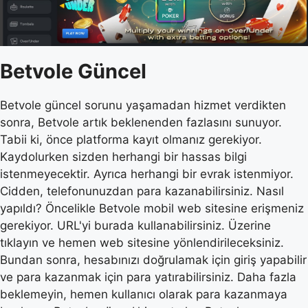
Betvole Güncel
Betvole güncel sorunu yaşamadan hizmet verdikten
sonra, Betvole artık beklenenden fazlasını sunuyor.
Tabii ki, önce platforma kayıt olmanız gerekiyor.
Kaydolurken sizden herhangi bir hassas bilgi
istenmeyecektir. Ayrıca herhangi bir evrak istenmiyor.
Cidden, telefonunuzdan para kazanabilirsiniz. Nasıl
yapıldı? Öncelikle Betvole mobil web sitesine erişmeniz
gerekiyor. URL'yi burada kullanabilirsiniz. Üzerine
tıklayın ve hemen web sitesine yönlendirileceksiniz.
Bundan sonra, hesabınızı doğrulamak için giriş yapabilir
ve para kazanmak için para yatırabilirsiniz. Daha fazla
beklemeyin, hemen kullanıcı olarak para kazanmaya