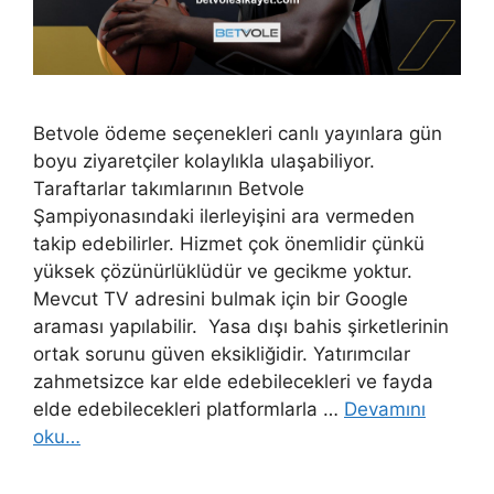
Betvole ödeme seçenekleri canlı yayınlara gün
boyu ziyaretçiler kolaylıkla ulaşabiliyor.
Taraftarlar takımlarının Betvole
Şampiyonasındaki ilerleyişini ara vermeden
takip edebilirler. Hizmet çok önemlidir çünkü
yüksek çözünürlüklüdür ve gecikme yoktur.
Mevcut TV adresini bulmak için bir Google
araması yapılabilir. Yasa dışı bahis şirketlerinin
ortak sorunu güven eksikliğidir. Yatırımcılar
zahmetsizce kar elde edebilecekleri ve fayda
elde edebilecekleri platformlarla …
Devamını
oku…