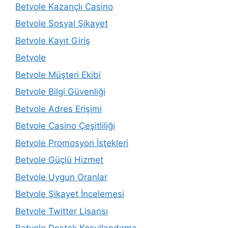
Betvole Kazançlı Casino
Betvole Sosyal Şikayet
Betvole Kayıt Giriş
Betvole
Betvole Müşteri Ekibi
Betvole Bilgi Güvenliği
Betvole Adres Erişimi
Betvole Casino Çeşitliliği
Betvole Promosyon İstekleri
Betvole Güçlü Hizmet
Betvole Uygun Oranlar
Betvole Şikayet İncelemesi
Betvole Twitter Lisansı