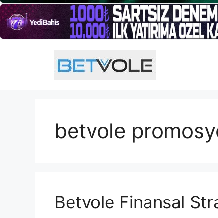
İçeriğe
atla
betvole promosy
Betvole Finansal Stra