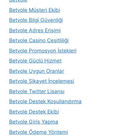
Betvole Müşteri Ekibi
Betvole Bilgi Güvenliği
Betvole Adres Erişimi
Betvole Casino Çeşitliliği
Betvole Promosyon İstekleri
Betvole Güçlü Hizmet
Betvole Uygun Oranlar
Betvole Şikayet İncelemesi
Betvole Twitter Lisansı
Betvole Destek Koşullandırma
Betvole Destek Ekibi
Betvole Giriş Yapma
Betvole Ödeme Yöntemi