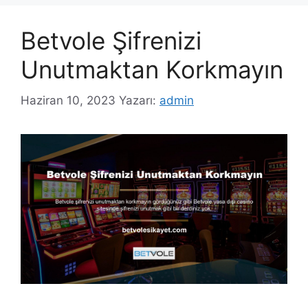
Betvole Şifrenizi
Unutmaktan Korkmayın
Haziran 10, 2023
Yazarı:
admin