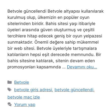
Betvole güncellendi Betvole altyapısı kullanılarak
kurulmuş olup, ülkemizin en popüler oyun
sitelerinden biridir. Bahis sitesi yaşı itibariyle
üyeleri arasında güven oluşturmuş ve çeşitli
tercihlere hitap edecek geniş bir oyun yelpazesi
sunmaktadır. Önemli değere sahip mükemmel
bir web sitesi. Betvole üyeleriyle tartışmalara
katılanların hepsi eşit derecede memnundu. Bir
bahis sitesine katılarak, sitenin devam eden
promosyonları kapsamında …
Devamını oku…
Kategoriler
Betvole
Etiketler
betvole giris adresi
,
betvole güncellendi
,
betvole maç izle
Yorum yap