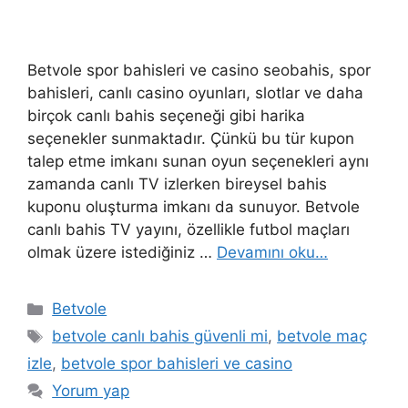
Betvole spor bahisleri ve casino seobahis, spor
bahisleri, canlı casino oyunları, slotlar ve daha
birçok canlı bahis seçeneği gibi harika
seçenekler sunmaktadır. Çünkü bu tür kupon
talep etme imkanı sunan oyun seçenekleri aynı
zamanda canlı TV izlerken bireysel bahis
kuponu oluşturma imkanı da sunuyor. Betvole
canlı bahis TV yayını, özellikle futbol maçları
olmak üzere istediğiniz …
Devamını oku…
Kategoriler
Betvole
Etiketler
betvole canlı bahis güvenli mi
,
betvole maç
izle
,
betvole spor bahisleri ve casino
Yorum yap