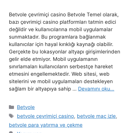
Betvole çevrimiçi casino Betvole Temel olarak,
bazı çevrimiçi casino platformları tatmin edici
değildir ve kullanıcılarına mobil uygulamalar
sunmaktadır. Bu programlara bağlanmak
kullanıcılar için hayal kırıklığı kaynağı olabilir.
Gerçekte bu lokasyonlar altyapı girişimlerinden
gelir elde etmiyor. Mobil uygulamanın
sınırlamaları kullanıcıların serbestçe hareket
etmesini engellemektedir. Web sitesi, web
sitelerini ve mobil uygulamaları destekleyen
sağlam bir altyapıya sahip …
Devamını oku…
Kategoriler
Betvole
Etiketler
betvole çevrimiçi casino
,
betvole maç izle
,
betvole para yatırma ve çekme