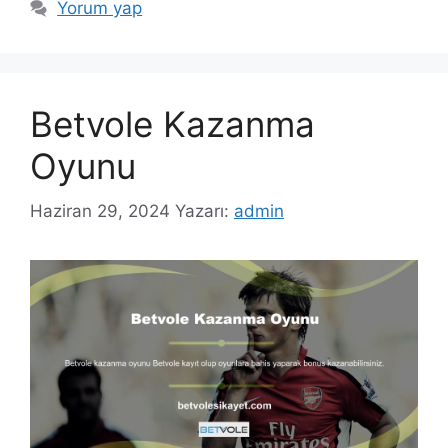
Yorum yap
Betvole Kazanma
Oyunu
Haziran 29, 2024
Yazarı:
admin