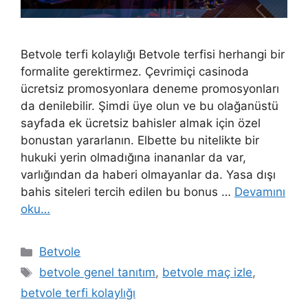
Betvole terfi kolaylığı Betvole terfisi herhangi bir
formalite gerektirmez. Çevrimiçi casinoda
ücretsiz promosyonlara deneme promosyonları
da denilebilir. Şimdi üye olun ve bu olağanüstü
sayfada ek ücretsiz bahisler almak için özel
bonustan yararlanın. Elbette bu nitelikte bir
hukuki yerin olmadığına inananlar da var,
varlığından da haberi olmayanlar da. Yasa dışı
bahis siteleri tercih edilen bu bonus …
Devamını
oku…
Kategoriler
Betvole
Etiketler
betvole genel tanıtım
,
betvole maç izle
,
betvole terfi kolaylığı