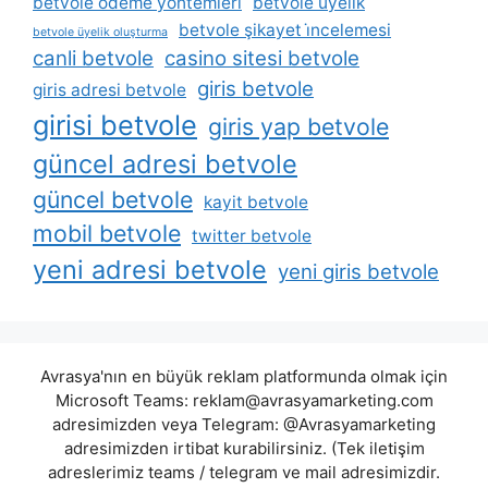
betvole ödeme yöntemleri
betvole üyelik
betvole şikayet i̇ncelemesi
betvole üyelik oluşturma
canli betvole
casino sitesi betvole
giris betvole
giris adresi betvole
girisi betvole
giris yap betvole
güncel adresi betvole
güncel betvole
kayit betvole
mobil betvole
twitter betvole
yeni adresi betvole
yeni giris betvole
Avrasya'nın en büyük reklam platformunda olmak için
Microsoft Teams:
reklam@avrasyamarketing.com
adresimizden veya Telegram: @Avrasyamarketing
adresimizden irtibat kurabilirsiniz. (Tek iletişim
adreslerimiz teams / telegram ve mail adresimizdir.