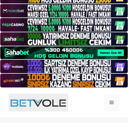
İçeriğe
atla
Menü