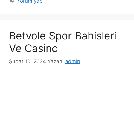
Yorum yap
Betvole Spor Bahisleri
Ve Casino
Şubat 10, 2024
Yazarı:
admin