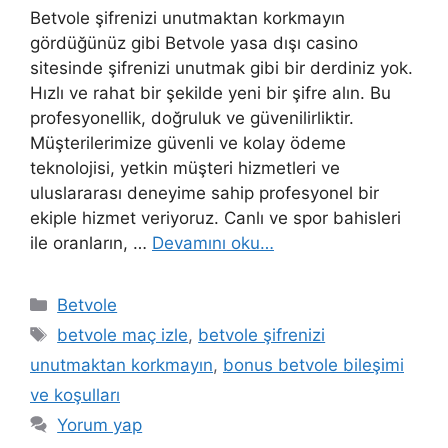
Betvole şifrenizi unutmaktan korkmayın
gördüğünüz gibi Betvole yasa dışı casino
sitesinde şifrenizi unutmak gibi bir derdiniz yok.
Hızlı ve rahat bir şekilde yeni bir şifre alın. Bu
profesyonellik, doğruluk ve güvenilirliktir.
Müşterilerimize güvenli ve kolay ödeme
teknolojisi, yetkin müşteri hizmetleri ve
uluslararası deneyime sahip profesyonel bir
ekiple hizmet veriyoruz. Canlı ve spor bahisleri
ile oranların, …
Devamını oku…
Kategoriler
Betvole
Etiketler
betvole maç izle
,
betvole şifrenizi
unutmaktan korkmayın
,
bonus betvole bileşimi
ve koşulları
Yorum yap