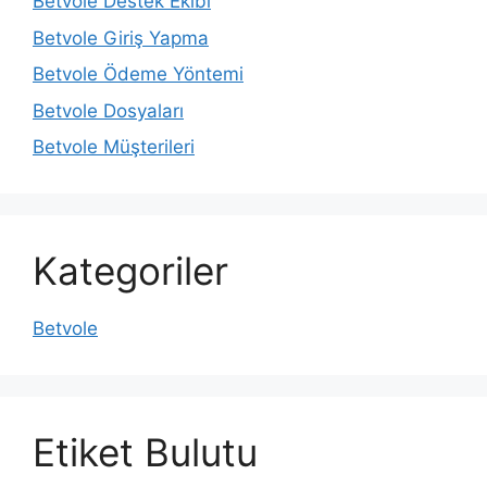
Betvole Destek Ekibi
Betvole Giriş Yapma
Betvole Ödeme Yöntemi
Betvole Dosyaları
Betvole Müşterileri
Kategoriler
Betvole
Etiket Bulutu