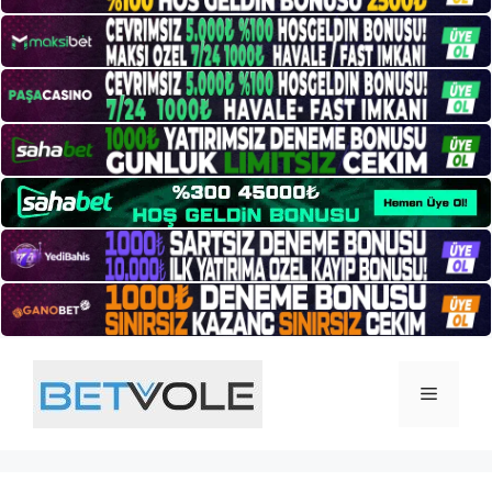
İçeriğe
atla
Menü