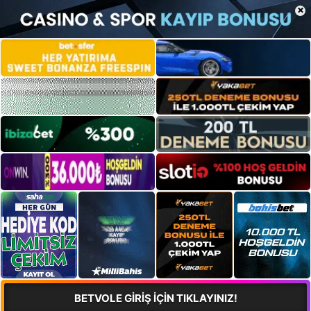
×
BETVOLE GİRİŞ İÇİN TIKLAYINIZ!