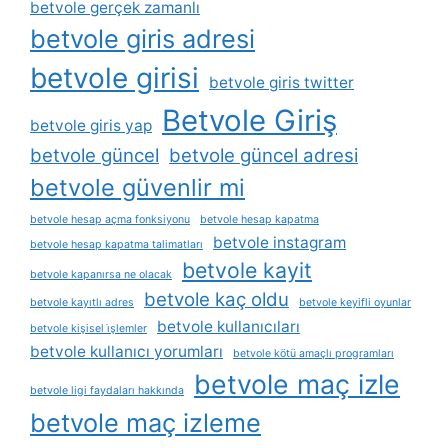
betvole gerçek zamanlı
betvole giris adresi
betvole girisi
betvole giris twitter
Betvole Giriş
betvole giris yap
betvole güncel
betvole güncel adresi
betvole güvenlir mi
betvole hesap açma fonksiyonu
betvole hesap kapatma
betvole instagram
betvole hesap kapatma talimatları
betvole kayit
betvole kapanırsa ne olacak
betvole kaç oldu
betvole kayıtlı adres
betvole keyifli oyunlar
betvole kullanıcıları
betvole kişisel i̇şlemler
betvole kullanıcı yorumları
betvole kötü amaçlı programları
betvole maç izle
betvole ligi faydaları hakkında
betvole maç izleme