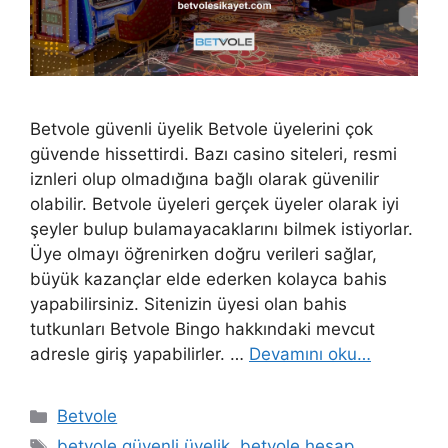
Betvole güvenli üyelik Betvole üyelerini çok
güvende hissettirdi. Bazı casino siteleri, resmi
iznleri olup olmadığına bağlı olarak güvenilir
olabilir. Betvole üyeleri gerçek üyeler olarak iyi
şeyler bulup bulamayacaklarını bilmek istiyorlar.
Üye olmayı öğrenirken doğru verileri sağlar,
büyük kazançlar elde ederken kolayca bahis
yapabilirsiniz. Sitenizin üyesi olan bahis
tutkunları Betvole Bingo hakkındaki mevcut
adresle giriş yapabilirler. …
Devamını oku…
Kategoriler
Betvole
Etiketler
betvole güvenli üyelik
,
betvole hesap