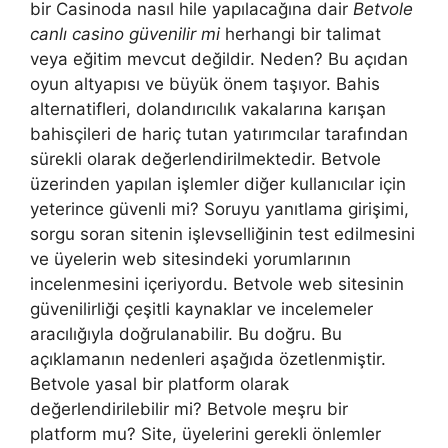
bir Casinoda nasıl hile yapılacağına dair
Betvole
canlı casino güvenilir mi
herhangi bir talimat
veya eğitim mevcut değildir. Neden? Bu açıdan
oyun altyapısı ve büyük önem taşıyor. Bahis
alternatifleri, dolandırıcılık vakalarına karışan
bahisçileri de hariç tutan yatırımcılar tarafından
sürekli olarak değerlendirilmektedir. Betvole
üzerinden yapılan işlemler diğer kullanıcılar için
yeterince güvenli mi? Soruyu yanıtlama girişimi,
sorgu soran sitenin işlevselliğinin test edilmesini
ve üyelerin web sitesindeki yorumlarının
incelenmesini içeriyordu. Betvole web sitesinin
güvenilirliği çeşitli kaynaklar ve incelemeler
aracılığıyla doğrulanabilir. Bu doğru. Bu
açıklamanın nedenleri aşağıda özetlenmiştir.
Betvole yasal bir platform olarak
değerlendirilebilir mi? Betvole meşru bir
platform mu? Site, üyelerini gerekli önlemler