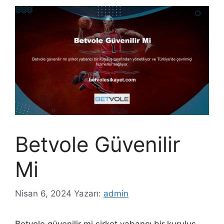
Betvole Güvenilir
Mi
Nisan 6, 2024
Yazarı:
admin