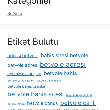
Kategoriler
Betvole
Etiket Bulutu
bahis sitesi betvole
adresi betvole
betvole adresi
betvole adres
betvole bahis
betvole avantajları
betvole bahis katılımı
betvole bahis menü
betvole bahis oranları
betvole bahis sitesi
betvole bilgi gizliliği
betvole canli
betvole bonus
betvole bingo