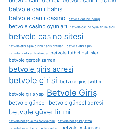
betvole canli destek
betvole canli maç izle
betvole canlı bahis
betvole canlı casino
betvole casino i̇çeriği
betvole casino oyunları
betvole casino oyunları nelerdir
betvole casino sitesi
betvole etkileşim birimi bahis oranları
betvole etkileşimi
betvole futbol bahisleri
betvole faydaları hakkında
betvole gerçek zamanlı
betvole giris adresi
betvole girisi
betvole giris twitter
Betvole Giriş
betvole giris yap
betvole güncel
betvole güncel adresi
betvole güvenlir mi
betvole hesap açma fonksiyonu
betvole hesap kapatma
betvole instagram
betvole hesap kapatma talimatları