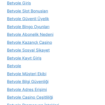
Betvole Giriş
Betvole Slot Bonusları
Betvole Güvenli Üyelik
Betvole Bingo Oyunları
Betvole Abonelik Nedeni
Betvole Kazançlı Casino
Betvole Sosyal Şikayet
Betvole Kayıt Giriş
Betvole
Betvole Müşteri Ekibi
Betvole Bilgi Güvenliği
Betvole Adres Erişimi
Betvole Casino Çeşitliliği