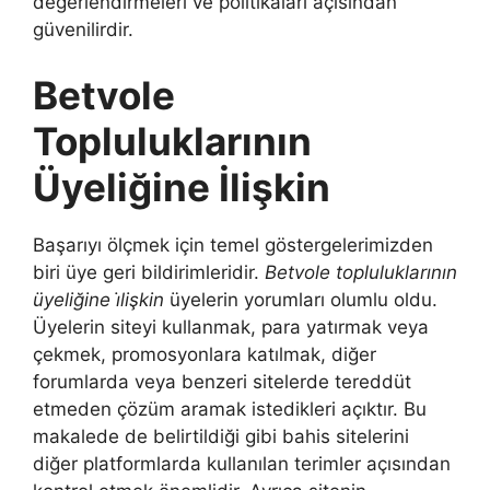
değerlendirmeleri ve politikaları açısından
güvenilirdir.
Betvole
Topluluklarının
Üyeliğine İlişkin
Başarıyı ölçmek için temel göstergelerimizden
biri üye geri bildirimleridir.
Betvole topluluklarının
üyeliğine i̇lişkin
üyelerin yorumları olumlu oldu.
Üyelerin siteyi kullanmak, para yatırmak veya
çekmek, promosyonlara katılmak, diğer
forumlarda veya benzeri sitelerde tereddüt
etmeden çözüm aramak istedikleri açıktır. Bu
makalede de belirtildiği gibi bahis sitelerini
diğer platformlarda kullanılan terimler açısından