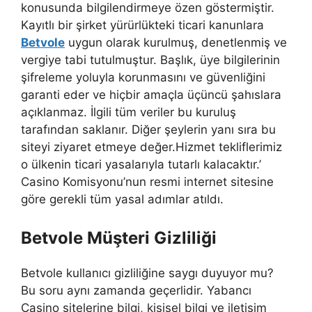
konusunda bilgilendirmeye özen göstermiştir.
Kayıtlı bir şirket yürürlükteki ticari kanunlara
Betvole
uygun olarak kurulmuş, denetlenmiş ve
vergiye tabi tutulmuştur. Başlık, üye bilgilerinin
şifreleme yoluyla korunmasını ve güvenliğini
garanti eder ve hiçbir amaçla üçüncü şahıslara
açıklanmaz. İlgili tüm veriler bu kuruluş
tarafından saklanır. Diğer şeylerin yanı sıra bu
siteyi ziyaret etmeye değer.Hizmet tekliflerimiz
o ülkenin ticari yasalarıyla tutarlı kalacaktır.’
Casino Komisyonu’nun resmi internet sitesine
göre gerekli tüm yasal adımlar atıldı.
Betvole Müşteri Gizliliği
Betvole kullanıcı gizliliğine saygı duyuyor mu?
Bu soru aynı zamanda geçerlidir. Yabancı
Casino sitelerine bilgi, kişisel bilgi ve iletişim