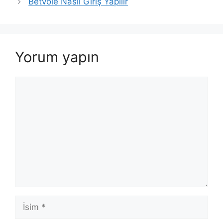
Betvole Nasıl Giriş Yapılır
Yorum yapın
Yorum
İsim