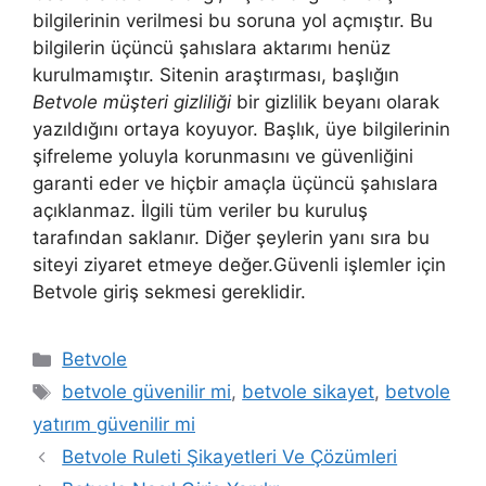
bilgilerinin verilmesi bu soruna yol açmıştır. Bu
bilgilerin üçüncü şahıslara aktarımı henüz
kurulmamıştır. Sitenin araştırması, başlığın
Betvole müşteri gizliliği
bir gizlilik beyanı olarak
yazıldığını ortaya koyuyor. Başlık, üye bilgilerinin
şifreleme yoluyla korunmasını ve güvenliğini
garanti eder ve hiçbir amaçla üçüncü şahıslara
açıklanmaz. İlgili tüm veriler bu kuruluş
tarafından saklanır. Diğer şeylerin yanı sıra bu
siteyi ziyaret etmeye değer.Güvenli işlemler için
Betvole giriş sekmesi gereklidir.
Kategoriler
Betvole
Etiketler
betvole güvenilir mi
,
betvole sikayet
,
betvole
yatırım güvenilir mi
Betvole Ruleti Şikayetleri Ve Çözümleri