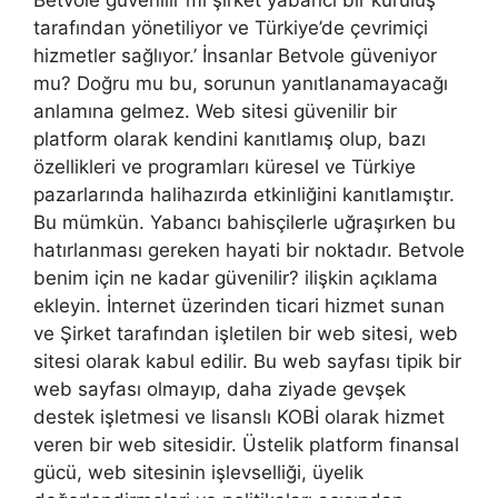
Betvole güvenilir mi şirket yabancı bir kuruluş
tarafından yönetiliyor ve Türkiye’de çevrimiçi
hizmetler sağlıyor.’ İnsanlar Betvole güveniyor
mu? Doğru mu bu, sorunun yanıtlanamayacağı
anlamına gelmez. Web sitesi güvenilir bir
platform olarak kendini kanıtlamış olup, bazı
özellikleri ve programları küresel ve Türkiye
pazarlarında halihazırda etkinliğini kanıtlamıştır.
Bu mümkün. Yabancı bahisçilerle uğraşırken bu
hatırlanması gereken hayati bir noktadır. Betvole
benim için ne kadar güvenilir? ilişkin açıklama
ekleyin. İnternet üzerinden ticari hizmet sunan
ve Şirket tarafından işletilen bir web sitesi, web
sitesi olarak kabul edilir. Bu web sayfası tipik bir
web sayfası olmayıp, daha ziyade gevşek
destek işletmesi ve lisanslı KOBİ olarak hizmet
veren bir web sitesidir. Üstelik platform finansal
gücü, web sitesinin işlevselliği, üyelik