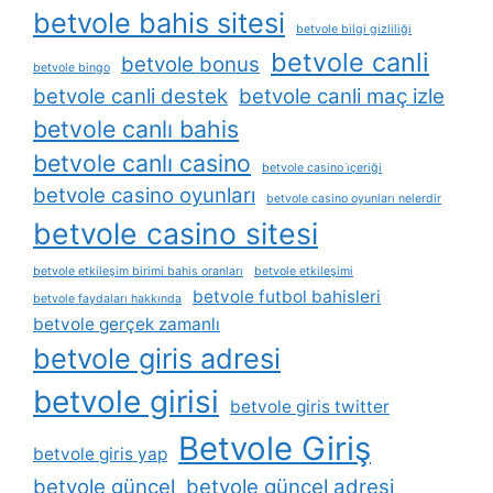
betvole bahis sitesi
betvole bilgi gizliliği
betvole canli
betvole bonus
betvole bingo
betvole canli destek
betvole canli maç izle
betvole canlı bahis
betvole canlı casino
betvole casino i̇çeriği
betvole casino oyunları
betvole casino oyunları nelerdir
betvole casino sitesi
betvole etkileşim birimi bahis oranları
betvole etkileşimi
betvole futbol bahisleri
betvole faydaları hakkında
betvole gerçek zamanlı
betvole giris adresi
betvole girisi
betvole giris twitter
Betvole Giriş
betvole giris yap
betvole güncel
betvole güncel adresi