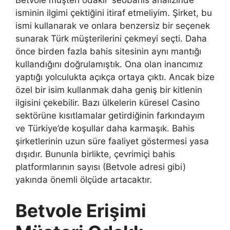
Betvole müşteri odaklı seobahis analizinde
isminin ilgimi çektiğini itiraf etmeliyim. Şirket, bu
ismi kullanarak ve onlara benzersiz bir seçenek
sunarak Türk müşterilerini çekmeyi seçti. Daha
önce birden fazla bahis sitesinin aynı mantığı
kullandığını doğrulamıştık. Ona olan inancımız
yaptığı yolculukta açıkça ortaya çıktı. Ancak bize
özel bir isim kullanmak daha geniş bir kitlenin
ilgisini çekebilir. Bazı ülkelerin küresel Casino
sektörüne kısıtlamalar getirdiğinin farkındayım
ve Türkiye’de koşullar daha karmaşık. Bahis
şirketlerinin uzun süre faaliyet göstermesi yasa
dışıdır. Bununla birlikte, çevrimiçi bahis
platformlarının sayısı (Betvole adresi gibi)
yakında önemli ölçüde artacaktır.
Betvole Erişimi