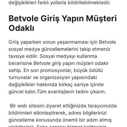
değişiklikleri farklı yollarla bildirilebilmektedir.
Betvole Giriş Yapın Müşteri
Odaklı
Giriş yaparken sorun yaşanmaması için Betvole
sosyal medya güncellemelerini takip etmeniz
tavsiye edilir. Sosyal medyayı kullanma
becerisine
Betvole giriş yapın müşteri odaklı
sahip. En son promosyonlar, büyük ödüllü
turnuvalar ve organizasyon yapısındaki
değişiklikler hakkında birkaç saniye içinde
güncel kalın.Tüm avantajların tadını çıkarın.
Bir web sitesini ziyaret ettiğinizde tarayıcınızda
bildirimleri etkinleştirerek, adres bilgilerinizi
güncelleme konusunda önemli bir adım atmış