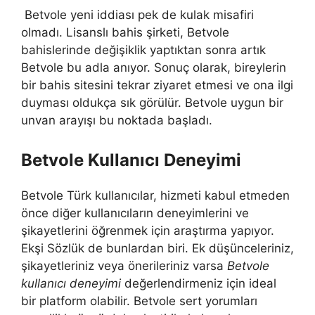
Betvole yeni iddiası pek de kulak misafiri
olmadı. Lisanslı bahis şirketi, Betvole
bahislerinde değişiklik yaptıktan sonra artık
Betvole bu adla anıyor. Sonuç olarak, bireylerin
bir bahis sitesini tekrar ziyaret etmesi ve ona ilgi
duyması oldukça sık görülür. Betvole uygun bir
unvan arayışı bu noktada başladı.
Betvole Kullanıcı Deneyimi
Betvole Türk kullanıcılar, hizmeti kabul etmeden
önce diğer kullanıcıların deneyimlerini ve
şikayetlerini öğrenmek için araştırma yapıyor.
Ekşi Sözlük de bunlardan biri. Ek düşünceleriniz,
şikayetleriniz veya önerileriniz varsa
Betvole
kullanıcı deneyimi
değerlendirmeniz için ideal
bir platform olabilir. Betvole sert yorumları