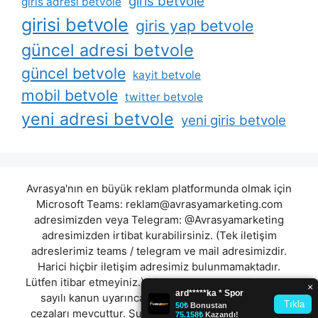
giris betvole
giris adresi betvole
girisi betvole
giris yap betvole
güncel adresi betvole
güncel betvole
kayit betvole
mobil betvole
twitter betvole
yeni adresi betvole
yeni giris betvole
Avrasya'nın en büyük reklam platformunda olmak için
Microsoft Teams:
reklam@avrasyamarketing.com
adresimizden veya Telegram: @Avrasyamarketing
adresimizden irtibat kurabilirsiniz. (Tek iletişim
adreslerimiz teams / telegram ve mail adresimizdir.
Harici hiçbir iletişim adresimiz bulunmamaktadır.
Lütfen itibar etmeyiniz.) Türkiye yasalarına göre 7258
sayılı kanun uyarınca yasa dışı bahis oynamanın
cezaları mevcuttur. Şu an bulunduğunuz site hiç bir