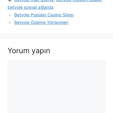
betvole sosyal ağlarda
Betvole Popüler Casino Sitesi
Betvole Ödeme Yöntemleri
Yorum yapın
Yorum