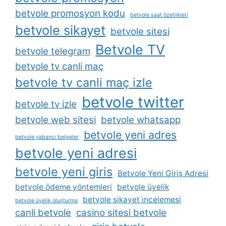
betvole promosyon kodu
betvole saat özellikleri
betvole sikayet
betvole sitesi
Betvole TV
betvole telegram
betvole tv canli maç
betvole tv canli maç izle
betvole twitter
betvole tv izle
betvole web sitesi
betvole whatsapp
betvole yeni adres
betvole yabancı belgeler
betvole yeni adresi
betvole yeni giris
Betvole Yeni Giriş Adresi
betvole ödeme yöntemleri
betvole üyelik
betvole şikayet i̇ncelemesi
betvole üyelik oluşturma
canli betvole
casino sitesi betvole