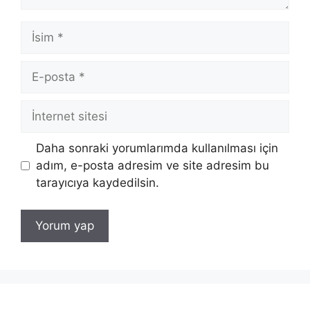
İsim
E-
posta
İnternet
sitesi
Daha sonraki yorumlarımda kullanılması için
adım, e-posta adresim ve site adresim bu
tarayıcıya kaydedilsin.