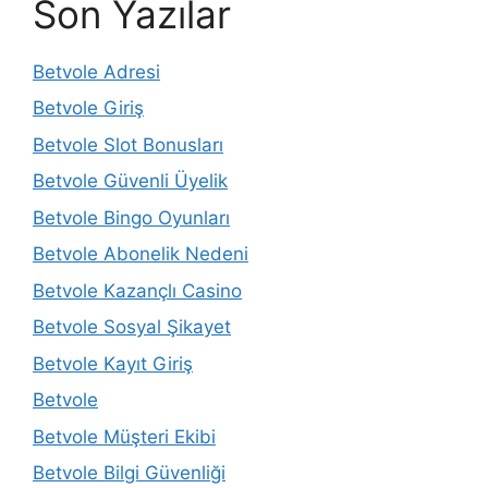
Son Yazılar
Betvole Adresi
Betvole Giriş
Betvole Slot Bonusları
Betvole Güvenli Üyelik
Betvole Bingo Oyunları
Betvole Abonelik Nedeni
Betvole Kazançlı Casino
Betvole Sosyal Şikayet
Betvole Kayıt Giriş
Betvole
Betvole Müşteri Ekibi
Betvole Bilgi Güvenliği