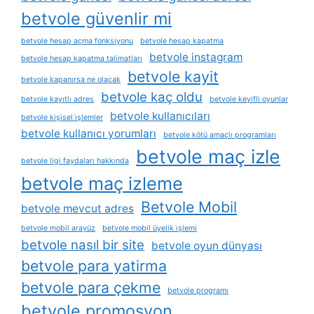
betvole güvenlir mi
betvole hesap açma fonksiyonu
betvole hesap kapatma
betvole instagram
betvole hesap kapatma talimatları
betvole kayit
betvole kapanırsa ne olacak
betvole kaç oldu
betvole kayıtlı adres
betvole keyifli oyunlar
betvole kullanıcıları
betvole kişisel i̇şlemler
betvole kullanıcı yorumları
betvole kötü amaçlı programları
betvole maç izle
betvole ligi faydaları hakkında
betvole maç izleme
Betvole Mobil
betvole mevcut adres
betvole mobil arayüz
betvole mobil üyelik i̇şlemi
betvole nasıl bir site
betvole oyun dünyası
betvole para yatirma
betvole para çekme
betvole programı
betvole promosyon