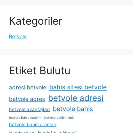
Kategoriler
Betvole
Etiket Bulutu
bahis sitesi betvole
adresi betvole
betvole adresi
betvole adres
betvole bahis
betvole avantajları
betvole bahis katılımı
betvole bahis menü
betvole bahis oranları