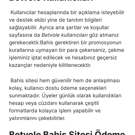
Kullanıcılar hesaplarında bir açıklama isteyebilir
ve destek ekibi yine de tanıtım bilgileri
sağlayabilir. Ayrıca ana şartlar ve koşullar
sayfasına da
Betvole kullanıcıları
göz atmanız
gerekecektir.Bahis gerektiren bir promosyonun
kurallarına uymayan bir para çekerseniz, çekme
işleminiz iptal edilecek ve hesabınız geçersiz
kazançlar nedeniyle kilitlenecektir.
Bahis sitesi hem güvenilir hem de anlaşılması
kolay, kullanıcı dostu ödeme seçenekleri
sunmaktadır. Üyeler günlük olarak kullandıkları
hesap veya cüzdanı kullanarak çeşitli
formatlarda kolayca işlem yapabilir ve
yatırımlarını çekebilirler.
Betvole Bahis Sitesi Ödeme