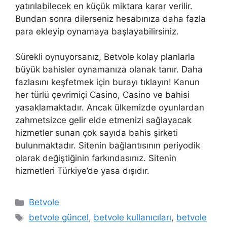
yatırılabilecek en küçük miktara karar verilir.
Bundan sonra dilerseniz hesabınıza daha fazla
para ekleyip oynamaya başlayabilirsiniz.
Sürekli oynuyorsanız, Betvole kolay planlarla
büyük bahisler oynamanıza olanak tanır. Daha
fazlasını keşfetmek için burayı tıklayın! Kanun
her türlü çevrimiçi Casino, Casino ve bahisi
yasaklamaktadır. Ancak ülkemizde oyunlardan
zahmetsizce gelir elde etmenizi sağlayacak
hizmetler sunan çok sayıda bahis şirketi
bulunmaktadır. Sitenin bağlantısının periyodik
olarak değiştiğinin farkındasınız. Sitenin
hizmetleri Türkiye’de yasa dışıdır.
Kategoriler
Betvole
Etiketler
betvole güncel
,
betvole kullanıcıları
,
betvole