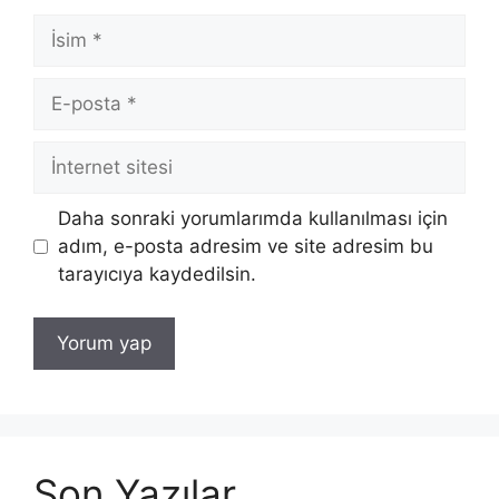
İsim
E-
posta
İnternet
sitesi
Daha sonraki yorumlarımda kullanılması için
adım, e-posta adresim ve site adresim bu
tarayıcıya kaydedilsin.
Son Yazılar