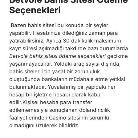
Seçenekleri
Bazen bahis sitesi bu konuda bir şeyler
yapabilir. Hesabınıza dilediğiniz zaman para
yatırabilirsiniz. Ayrıca 30 dakikalık maksimum
kayıt süresi aşılmadığı takdirde bazı durumlarda
Betvole bahis sitesi ödeme seçenekleri
gecikme
yaşanmayacaktır. Yoldaki araç sayısı dışında,
bahis siteleri için yasal bir zorunluluk
oluştuğunda bankaların müdahale etme yetkisi
bulunmaktadır. Yuvalanmış bir yapıdaki her
hesap bir işletme hesabı olarak kabul
edilir.Kişisel hesaba para transfer
edilememesiyle sonuçlanan dolandırıcılık
faaliyetlerinden Casino sitesinin sorumlu
olmadığını üzülerek bildiririz.