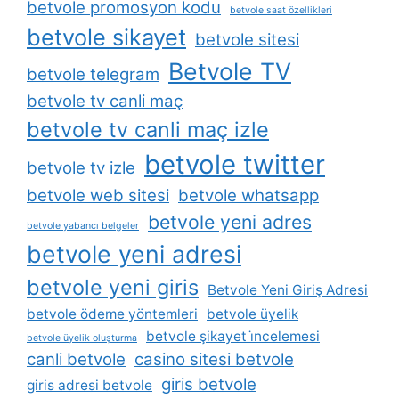
betvole promosyon kodu
betvole saat özellikleri
betvole sikayet
betvole sitesi
Betvole TV
betvole telegram
betvole tv canli maç
betvole tv canli maç izle
betvole twitter
betvole tv izle
betvole web sitesi
betvole whatsapp
betvole yeni adres
betvole yabancı belgeler
betvole yeni adresi
betvole yeni giris
Betvole Yeni Giriş Adresi
betvole ödeme yöntemleri
betvole üyelik
betvole şikayet i̇ncelemesi
betvole üyelik oluşturma
canli betvole
casino sitesi betvole
giris betvole
giris adresi betvole