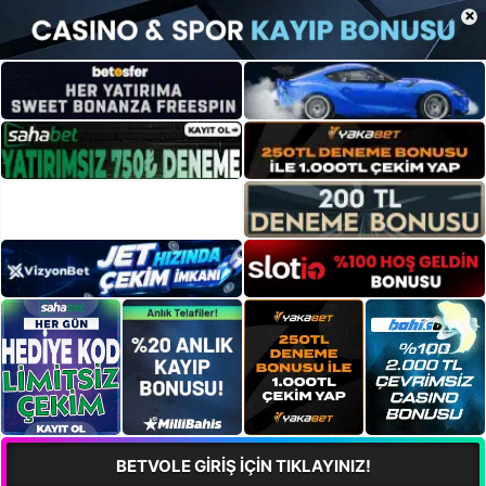
×
BETVOLE GİRİŞ İÇİN TIKLAYINIZ!