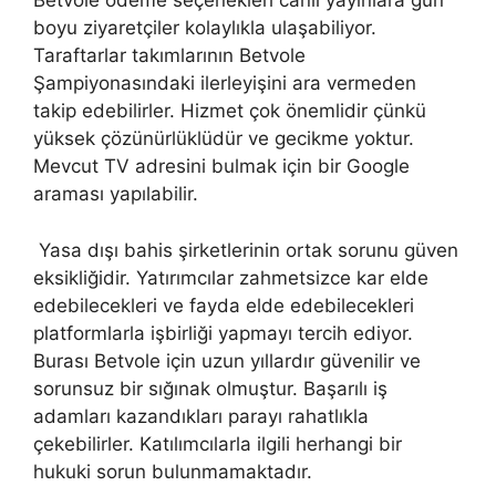
Betvole ödeme seçenekleri canlı yayınlara gün
boyu ziyaretçiler kolaylıkla ulaşabiliyor.
Taraftarlar takımlarının Betvole
Şampiyonasındaki ilerleyişini ara vermeden
takip edebilirler. Hizmet çok önemlidir çünkü
yüksek çözünürlüklüdür ve gecikme yoktur.
Mevcut TV adresini bulmak için bir Google
araması yapılabilir.
Yasa dışı bahis şirketlerinin ortak sorunu güven
eksikliğidir. Yatırımcılar zahmetsizce kar elde
edebilecekleri ve fayda elde edebilecekleri
platformlarla işbirliği yapmayı tercih ediyor.
Burası Betvole için uzun yıllardır güvenilir ve
sorunsuz bir sığınak olmuştur. Başarılı iş
adamları kazandıkları parayı rahatlıkla
çekebilirler. Katılımcılarla ilgili herhangi bir
hukuki sorun bulunmamaktadır.