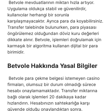
Betvole mevduatlarının miktarı hızla artıyor.
Uygulama oldukça stabil ve güvenilirdir,
kullanıcılar herhangi bir sorunla
karşılaşmayacaktır. Ayrıca para da koyabilirsiniz.
Transfer talebinde bulunurken, para piyasası
öngörülemez olduğundan döviz kuru değerleri
dikkate alınır. Betvole, işlemleri doğrulamak için
karmaşık bir algoritma kullanan dijital bir para
birimidir.
Betvole Hakkında Yasal Bilgiler
Betvole para çekme belgesi istemeyen casino
firmaları, olumsuz bir durum olmadığı sürece
hesabı onaylamamaktadır. Transfer miktarına
bağlı olarak işlemleri 20 dakikaya kadar
hızlandırın. Hesabınızın sahtekarlığa karşı
güvende olduğu onaylandıktan sonra,