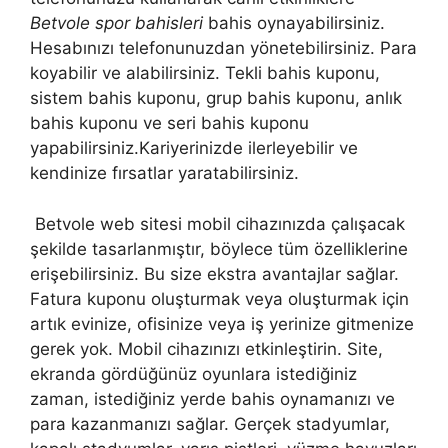
Betvole spor bahisleri
bahis oynayabilirsiniz.
Hesabınızı telefonunuzdan yönetebilirsiniz. Para
koyabilir ve alabilirsiniz. Tekli bahis kuponu,
sistem bahis kuponu, grup bahis kuponu, anlık
bahis kuponu ve seri bahis kuponu
yapabilirsiniz.Kariyerinizde ilerleyebilir ve
kendinize fırsatlar yaratabilirsiniz.
Betvole web sitesi mobil cihazınızda çalışacak
şekilde tasarlanmıştır, böylece tüm özelliklerine
erişebilirsiniz. Bu size ekstra avantajlar sağlar.
Fatura kuponu oluşturmak veya oluşturmak için
artık evinize, ofisinize veya iş yerinize gitmenize
gerek yok. Mobil cihazınızı etkinleştirin. Site,
ekranda gördüğünüz oyunlara istediğiniz
zaman, istediğiniz yerde bahis oynamanızı ve
para kazanmanızı sağlar. Gerçek stadyumlar,