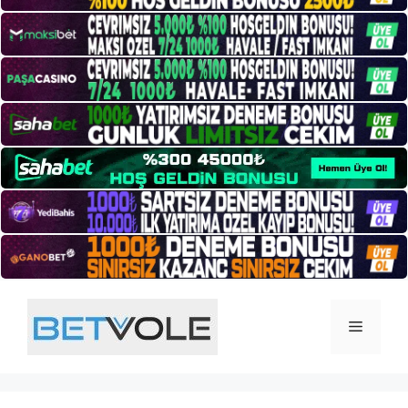
İçeriğe
atla
Menü