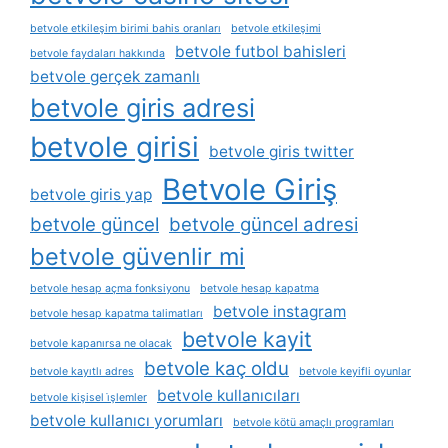
betvole etkileşim birimi bahis oranları
betvole etkileşimi
betvole futbol bahisleri
betvole faydaları hakkında
betvole gerçek zamanlı
betvole giris adresi
betvole girisi
betvole giris twitter
Betvole Giriş
betvole giris yap
betvole güncel
betvole güncel adresi
betvole güvenlir mi
betvole hesap açma fonksiyonu
betvole hesap kapatma
betvole instagram
betvole hesap kapatma talimatları
betvole kayit
betvole kapanırsa ne olacak
betvole kaç oldu
betvole kayıtlı adres
betvole keyifli oyunlar
betvole kullanıcıları
betvole kişisel i̇şlemler
betvole kullanıcı yorumları
betvole kötü amaçlı programları