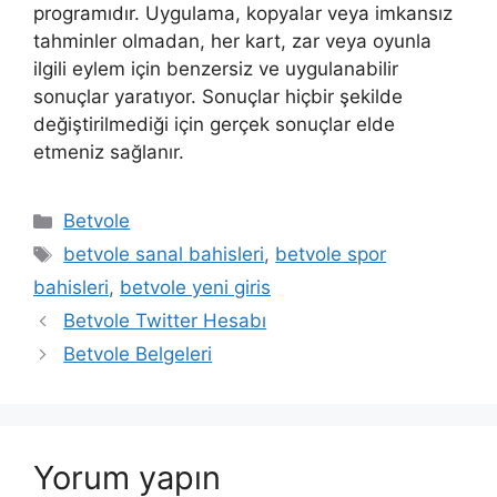
programıdır. Uygulama, kopyalar veya imkansız
tahminler olmadan, her kart, zar veya oyunla
ilgili eylem için benzersiz ve uygulanabilir
sonuçlar yaratıyor. Sonuçlar hiçbir şekilde
değiştirilmediği için gerçek sonuçlar elde
etmeniz sağlanır.
Kategoriler
Betvole
Etiketler
betvole sanal bahisleri
,
betvole spor
bahisleri
,
betvole yeni giris
Betvole Twitter Hesabı
Betvole Belgeleri
Yorum yapın