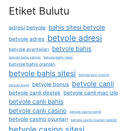
Etiket Bulutu
bahis sitesi betvole
adresi betvole
betvole adresi
betvole adres
betvole bahis
betvole avantajları
betvole bahis katılımı
betvole bahis menü
betvole bahis oranları
betvole bahis sitesi
betvole bilgi gizliliği
betvole canli
betvole bonus
betvole bingo
betvole canli destek
betvole canli maç izle
betvole canlı bahis
betvole canlı casino
betvole casino i̇çeriği
betvole casino oyunları
betvole casino oyunları nelerdir
betvole casino sitesi