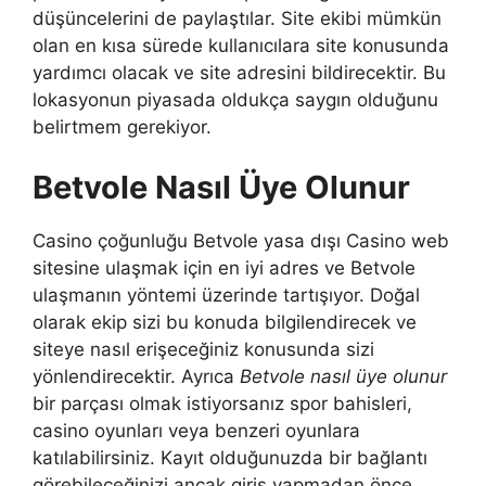
düşüncelerini de paylaştılar. Site ekibi mümkün
olan en kısa sürede kullanıcılara site konusunda
yardımcı olacak ve site adresini bildirecektir. Bu
lokasyonun piyasada oldukça saygın olduğunu
belirtmem gerekiyor.
Betvole Nasıl Üye Olunur
Casino çoğunluğu Betvole yasa dışı Casino web
sitesine ulaşmak için en iyi adres ve Betvole
ulaşmanın yöntemi üzerinde tartışıyor. Doğal
olarak ekip sizi bu konuda bilgilendirecek ve
siteye nasıl erişeceğiniz konusunda sizi
yönlendirecektir. Ayrıca
Betvole nasıl üye olunur
bir parçası olmak istiyorsanız spor bahisleri,
casino oyunları veya benzeri oyunlara
katılabilirsiniz. Kayıt olduğunuzda bir bağlantı
görebileceğinizi ancak giriş yapmadan önce