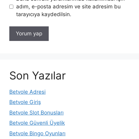
adım, e-posta adresim ve site adresim bu
tarayıcıya kaydedilsin.
Son Yazılar
Betvole Adresi
Betvole Giriş
Betvole Slot Bonusları
Betvole Güvenli Üyelik
Betvole Bingo Oyunları