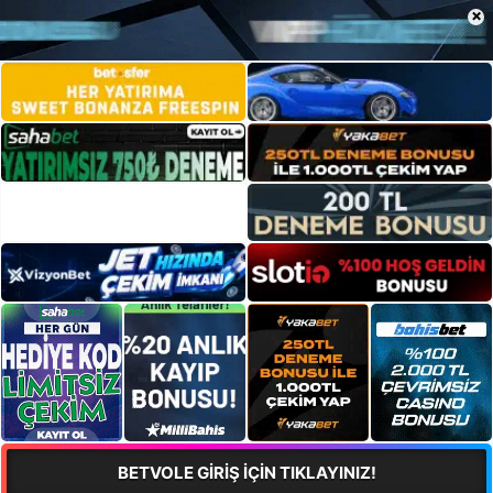
×
BETVOLE GİRİŞ İÇİN TIKLAYINIZ!