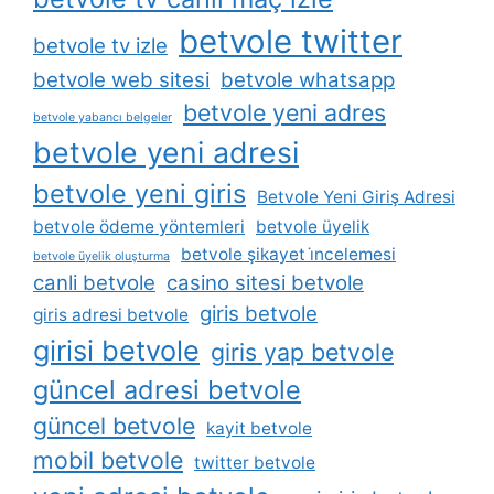
betvole twitter
betvole tv izle
betvole web sitesi
betvole whatsapp
betvole yeni adres
betvole yabancı belgeler
betvole yeni adresi
betvole yeni giris
Betvole Yeni Giriş Adresi
betvole ödeme yöntemleri
betvole üyelik
betvole şikayet i̇ncelemesi
betvole üyelik oluşturma
canli betvole
casino sitesi betvole
giris betvole
giris adresi betvole
girisi betvole
giris yap betvole
güncel adresi betvole
güncel betvole
kayit betvole
mobil betvole
twitter betvole