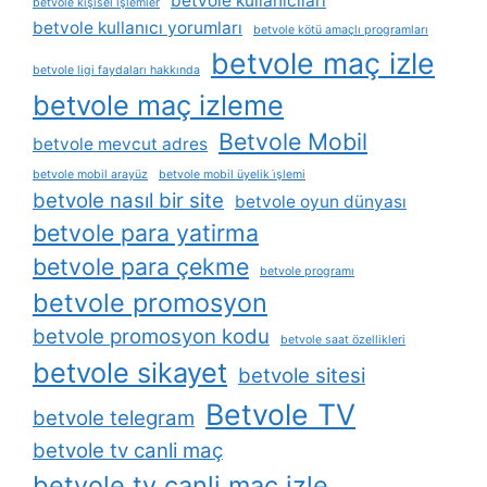
betvole kullanıcıları
betvole kişisel i̇şlemler
betvole kullanıcı yorumları
betvole kötü amaçlı programları
betvole maç izle
betvole ligi faydaları hakkında
betvole maç izleme
Betvole Mobil
betvole mevcut adres
betvole mobil arayüz
betvole mobil üyelik i̇şlemi
betvole nasıl bir site
betvole oyun dünyası
betvole para yatirma
betvole para çekme
betvole programı
betvole promosyon
betvole promosyon kodu
betvole saat özellikleri
betvole sikayet
betvole sitesi
Betvole TV
betvole telegram
betvole tv canli maç
betvole tv canli maç izle