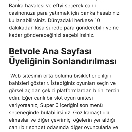
Banka havalesi ve eftyi seçerek canlı
casinonuza para yatırmak için banka hesabınızı
kullanabilirsiniz. Dünyadaki herkese 10
dakikadan kısa sürede para gönderebilir ve ne
kadar göndereceğinizi seçebilirsiniz.
Betvole Ana Sayfası
Üyeliğinin Sonlandırılması
Web sitesinin orta bölümü bisikletlerle ilgili
bahisleri gösterir. İstediğiniz oyunları seçin ve
görsel açıdan çekici platformlardan birini tercih
edin. Eğer canlı bir slot oyun ünitesi
veriyorsanız, Super 6 içeriğini son menü
seçeneğinde bulabilirsiniz. Göz kamaştırıcı
elmaslar ve diğer çevrimiçi öğelerin yer aldığı
canlı bir sohbet odasında diğer oyuncularla ve