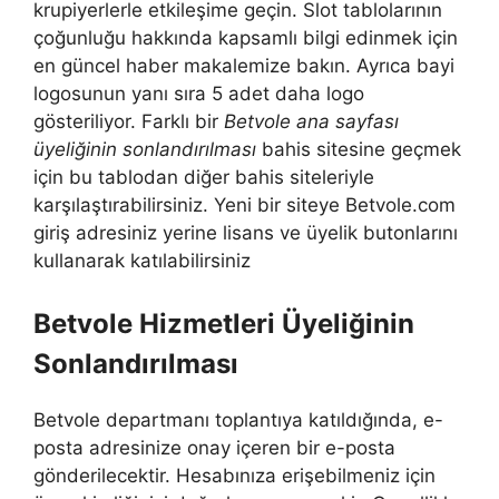
krupiyerlerle etkileşime geçin. Slot tablolarının
çoğunluğu hakkında kapsamlı bilgi edinmek için
en güncel haber makalemize bakın. Ayrıca bayi
logosunun yanı sıra 5 adet daha logo
gösteriliyor. Farklı bir
Betvole ana sayfası
üyeliğinin sonlandırılması
bahis sitesine geçmek
için bu tablodan diğer bahis siteleriyle
karşılaştırabilirsiniz. Yeni bir siteye Betvole.com
giriş adresiniz yerine lisans ve üyelik butonlarını
kullanarak katılabilirsiniz
Betvole Hizmetleri Üyeliğinin
Sonlandırılması
Betvole departmanı toplantıya katıldığında, e-
posta adresinize onay içeren bir e-posta
gönderilecektir. Hesabınıza erişebilmeniz için