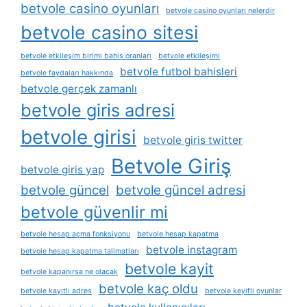
betvole casino oyunları
betvole casino oyunları nelerdir
betvole casino sitesi
betvole etkileşim birimi bahis oranları
betvole etkileşimi
betvole futbol bahisleri
betvole faydaları hakkında
betvole gerçek zamanlı
betvole giris adresi
betvole girisi
betvole giris twitter
Betvole Giriş
betvole giris yap
betvole güncel
betvole güncel adresi
betvole güvenlir mi
betvole hesap açma fonksiyonu
betvole hesap kapatma
betvole instagram
betvole hesap kapatma talimatları
betvole kayit
betvole kapanırsa ne olacak
betvole kaç oldu
betvole kayıtlı adres
betvole keyifli oyunlar