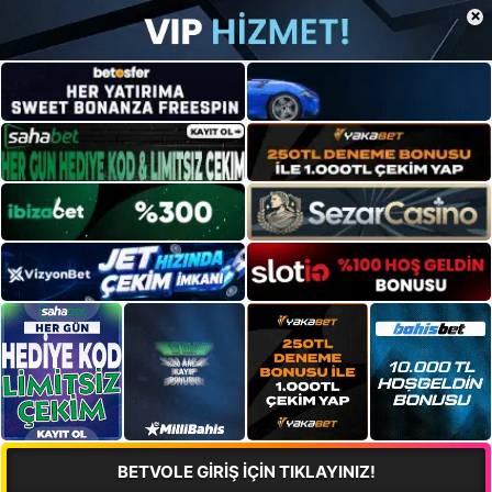
×
BETVOLE GİRİŞ İÇİN TIKLAYINIZ!