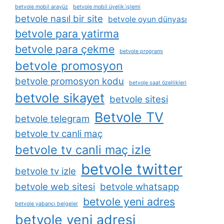
betvole mobil arayüz
betvole mobil üyelik i̇şlemi
betvole nasıl bir site
betvole oyun dünyası
betvole para yatirma
betvole para çekme
betvole programı
betvole promosyon
betvole promosyon kodu
betvole saat özellikleri
betvole sikayet
betvole sitesi
Betvole TV
betvole telegram
betvole tv canli maç
betvole tv canli maç izle
betvole twitter
betvole tv izle
betvole web sitesi
betvole whatsapp
betvole yeni adres
betvole yabancı belgeler
betvole yeni adresi