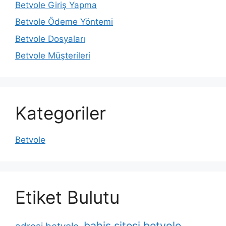
Betvole Giriş Yapma
Betvole Ödeme Yöntemi
Betvole Dosyaları
Betvole Müşterileri
Kategoriler
Betvole
Etiket Bulutu
bahis sitesi betvole