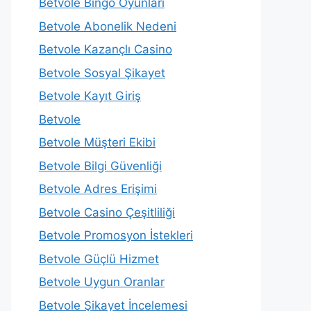
Betvole Bingo Oyunları
Betvole Abonelik Nedeni
Betvole Kazançlı Casino
Betvole Sosyal Şikayet
Betvole Kayıt Giriş
Betvole
Betvole Müşteri Ekibi
Betvole Bilgi Güvenliği
Betvole Adres Erişimi
Betvole Casino Çeşitliliği
Betvole Promosyon İstekleri
Betvole Güçlü Hizmet
Betvole Uygun Oranlar
Betvole Şikayet İncelemesi