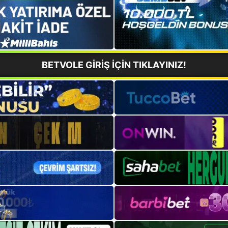
BETVOLE GİRİŞ İÇİN TIKLAYINIZ!