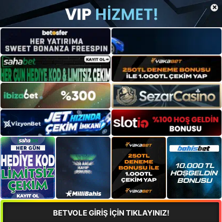
×
BETVOLE GİRİŞ İÇİN TIKLAYINIZ!