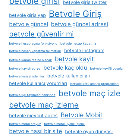
betvole girisi
betvole giris twitter
Betvole Giriş
betvole giris yap
betvole güncel
betvole güncel adresi
betvole güvenlir mi
betvole hesap açma fonksiyonu
betvole hesap kapatma
betvole instagram
betvole hesap kapatma talimatları
betvole kayit
betvole kapanırsa ne olacak
betvole kaç oldu
betvole kayıtlı adres
betvole keyifli oyunlar
betvole kullanıcıları
betvole kişisel i̇şlemler
betvole kullanıcı yorumları
betvole kötü amaçlı programları
betvole maç izle
betvole ligi faydaları hakkında
betvole maç izleme
Betvole Mobil
betvole mevcut adres
betvole mobil arayüz
betvole mobil üyelik i̇şlemi
betvole nasıl bir site
betvole oyun dünyası