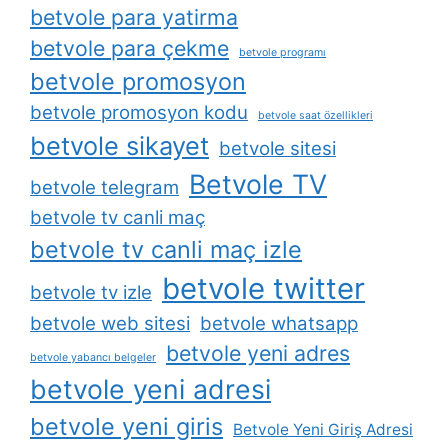
betvole para yatirma
betvole para çekme
betvole programı
betvole promosyon
betvole promosyon kodu
betvole saat özellikleri
betvole sikayet
betvole sitesi
Betvole TV
betvole telegram
betvole tv canli maç
betvole tv canli maç izle
betvole twitter
betvole tv izle
betvole web sitesi
betvole whatsapp
betvole yeni adres
betvole yabancı belgeler
betvole yeni adresi
betvole yeni giris
Betvole Yeni Giriş Adresi