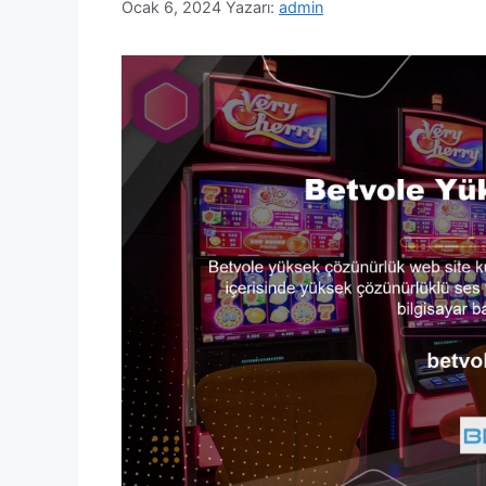
Ocak 6, 2024
Yazarı:
admin