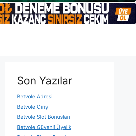
Son Yazılar
Betvole Adresi
Betvole Giriş
Betvole Slot Bonusları
Betvole Güvenli Üyelik