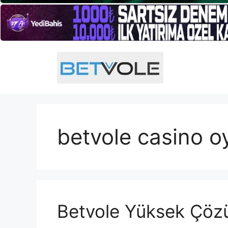
İçeriğe
atla
betvole casino 
Betvole Yüksek Çöz