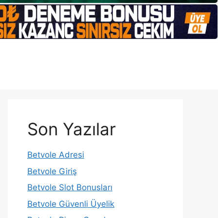
Son Yazılar
Betvole Adresi
Betvole Giriş
Betvole Slot Bonusları
Betvole Güvenli Üyelik