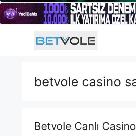
İçeriğe
atla
betvole casino sa
Betvole Canlı Casino