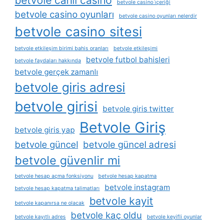
betvole canlı casino
betvole casino i̇çeriği
betvole casino oyunları
betvole casino oyunları nelerdir
betvole casino sitesi
betvole etkileşim birimi bahis oranları
betvole etkileşimi
betvole futbol bahisleri
betvole faydaları hakkında
betvole gerçek zamanlı
betvole giris adresi
betvole girisi
betvole giris twitter
Betvole Giriş
betvole giris yap
betvole güncel
betvole güncel adresi
betvole güvenlir mi
betvole hesap açma fonksiyonu
betvole hesap kapatma
betvole instagram
betvole hesap kapatma talimatları
betvole kayit
betvole kapanırsa ne olacak
betvole kaç oldu
betvole kayıtlı adres
betvole keyifli oyunlar