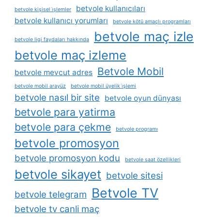
betvole kullanıcıları
betvole kişisel i̇şlemler
betvole kullanıcı yorumları
betvole kötü amaçlı programları
betvole maç izle
betvole ligi faydaları hakkında
betvole maç izleme
Betvole Mobil
betvole mevcut adres
betvole mobil arayüz
betvole mobil üyelik i̇şlemi
betvole nasıl bir site
betvole oyun dünyası
betvole para yatirma
betvole para çekme
betvole programı
betvole promosyon
betvole promosyon kodu
betvole saat özellikleri
betvole sikayet
betvole sitesi
Betvole TV
betvole telegram
betvole tv canli maç