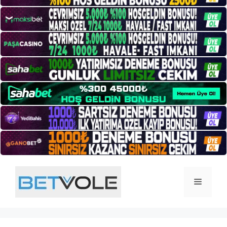
İçeriğe
atla
Menü