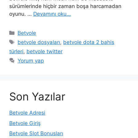
sürümlerinde hiçbir zaman boşa harcamadan
oyunu. …
Devamını oku…
Kategoriler
Betvole
Etiketler
betvole dosyaları
,
betvole dota 2 bahis
türleri
,
betvole twitter
Yorum yap
Son Yazılar
Betvole Adresi
Betvole Giriş
Betvole Slot Bonusları