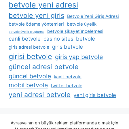
betvole yeni adresi
betvole yeni giris
Betvole Yeni Giriş Adresi
betvole ödeme yöntemleri
betvole üyelik
betvole şikayet i̇ncelemesi
betvole üyelik oluşturma
canli betvole
casino sitesi betvole
giris betvole
giris adresi betvole
girisi betvole
giris yap betvole
güncel adresi betvole
güncel betvole
kayit betvole
mobil betvole
twitter betvole
yeni adresi betvole
yeni giris betvole
Avrasya'nın en büyük reklam platformunda olmak için