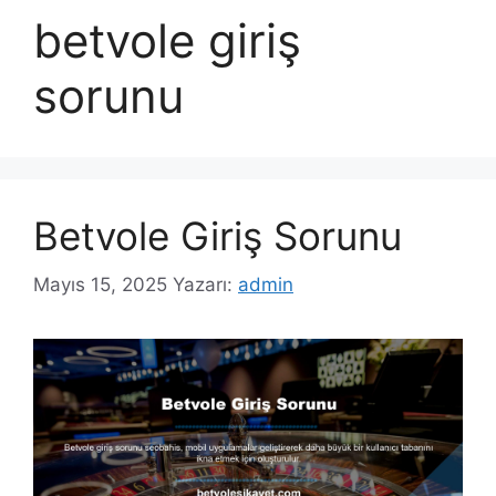
betvole giriş
sorunu
Betvole Giriş Sorunu
Mayıs 15, 2025
Yazarı:
admin