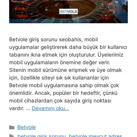
Betvole giriş sorunu seobahis, mobil
uygulamalar geliştirerek daha büyük bir kullanıcı
tabanını ikna etmek için oluşturulur. Üyelerimiz
mobil uygulamaların önemine değer verir.
Sitenin mobil sürümüne erişmek ve üye olmak
için, özellikle siteyi sık sık kullananlar için
Betvole mobil uygulamasına sahip olmak çok
önemlidir. Ancak, popüler bir hedeftir, çünkü
mobil cihazlardan çok sayıda giriş noktası
vardır. …
Devamını oku…
Kategoriler
Betvole
Etiketler
betvole giriş sorunu
,
betvole mevcut adres
,