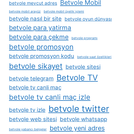
Betvole Mobil
betvole mevcut adres
betvole mobil arayüz
betvole mobil üyelik i̇şlemi
betvole nasıl bir site
betvole oyun dünyası
betvole para yatirma
betvole para çekme
betvole programı
betvole promosyon
betvole promosyon kodu
betvole saat özellikleri
betvole sikayet
betvole sitesi
Betvole TV
betvole telegram
betvole tv canli maç
betvole tv canli maç izle
betvole twitter
betvole tv izle
betvole web sitesi
betvole whatsapp
betvole yeni adres
betvole yabancı belgeler