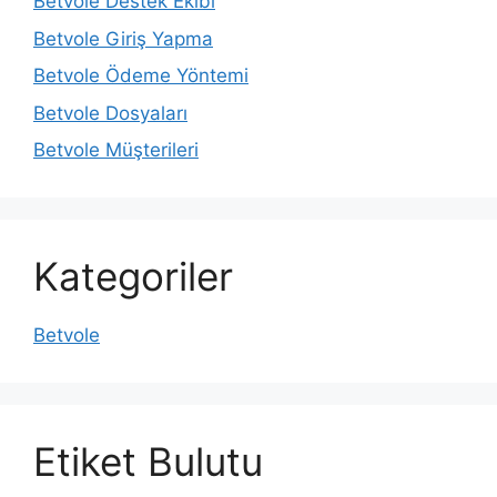
Betvole Destek Ekibi
Betvole Giriş Yapma
Betvole Ödeme Yöntemi
Betvole Dosyaları
Betvole Müşterileri
Kategoriler
Betvole
Etiket Bulutu