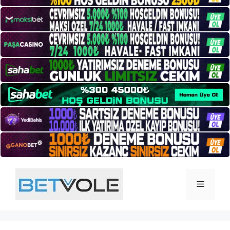
İçeriğe
atla
Menü