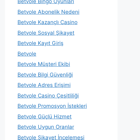
Betvole Bingo Oyunları
Betvole Abonelik Nedeni
Betvole Kazançlı Casino
Betvole Sosyal Şikayet
Betvole Kayıt Giriş
Betvole
Betvole Müşteri Ekibi
Betvole Bilgi Güvenliği
Betvole Adres Erişimi
Betvole Casino Çeşitliliği
Betvole Promosyon İstekleri
Betvole Güçlü Hizmet
Betvole Uygun Oranlar
Betvole Şikayet İncelemesi