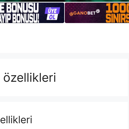
 özellikleri
llikleri