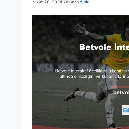
Nisan 20, 2024
Yazarı:
admin