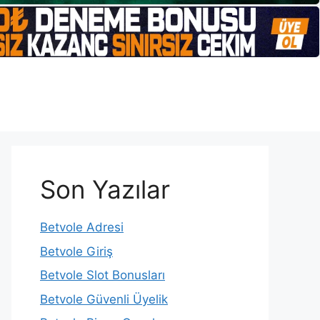
Son Yazılar
Betvole Adresi
Betvole Giriş
Betvole Slot Bonusları
Betvole Güvenli Üyelik