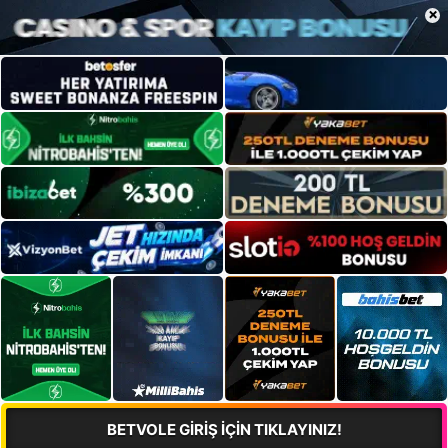
×
BETVOLE GİRİŞ İÇİN TIKLAYINIZ!