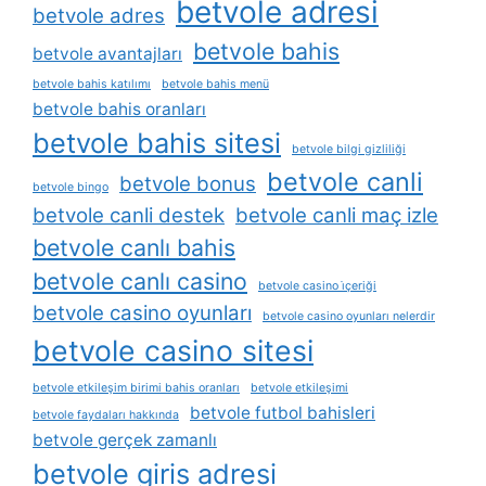
betvole adresi
betvole adres
betvole bahis
betvole avantajları
betvole bahis katılımı
betvole bahis menü
betvole bahis oranları
betvole bahis sitesi
betvole bilgi gizliliği
betvole canli
betvole bonus
betvole bingo
betvole canli destek
betvole canli maç izle
betvole canlı bahis
betvole canlı casino
betvole casino i̇çeriği
betvole casino oyunları
betvole casino oyunları nelerdir
betvole casino sitesi
betvole etkileşim birimi bahis oranları
betvole etkileşimi
betvole futbol bahisleri
betvole faydaları hakkında
betvole gerçek zamanlı
betvole giris adresi