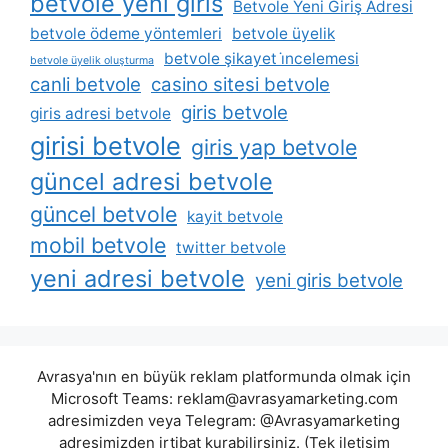
betvole yeni giris
Betvole Yeni Giriş Adresi
betvole ödeme yöntemleri
betvole üyelik
betvole şikayet i̇ncelemesi
betvole üyelik oluşturma
canli betvole
casino sitesi betvole
giris betvole
giris adresi betvole
girisi betvole
giris yap betvole
güncel adresi betvole
güncel betvole
kayit betvole
mobil betvole
twitter betvole
yeni adresi betvole
yeni giris betvole
Avrasya'nın en büyük reklam platformunda olmak için
Microsoft Teams:
reklam@avrasyamarketing.com
adresimizden veya Telegram: @Avrasyamarketing
adresimizden irtibat kurabilirsiniz. (Tek iletişim