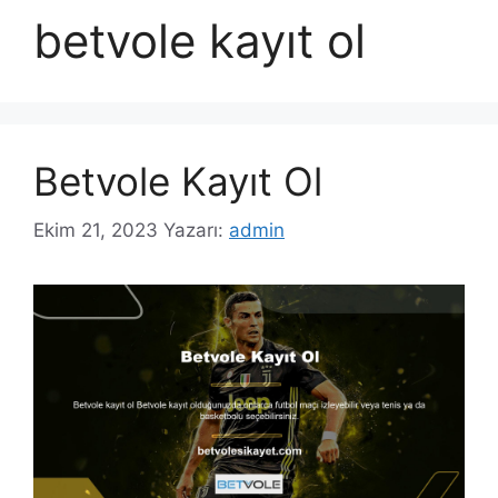
betvole kayıt ol
Betvole Kayıt Ol
Ekim 21, 2023
Yazarı:
admin