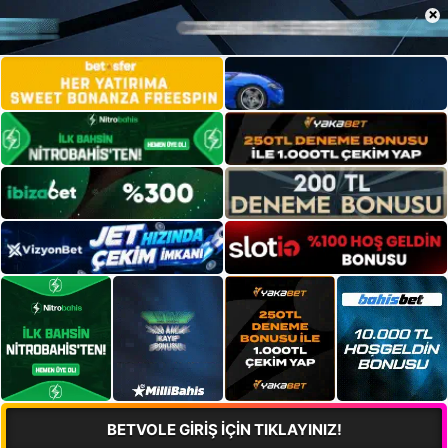
×
BETVOLE GİRİŞ İÇİN TIKLAYINIZ!