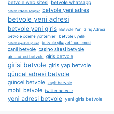
betvole web sitesi
betvole whatsapp
betvole yeni adres
betvole yabancı belgeler
betvole yeni adresi
betvole yeni giris
Betvole Yeni Giriş Adresi
betvole ödeme yöntemleri
betvole üyelik
betvole şikayet i̇ncelemesi
betvole üyelik oluşturma
canli betvole
casino sitesi betvole
giris betvole
giris adresi betvole
girisi betvole
giris yap betvole
güncel adresi betvole
güncel betvole
kayit betvole
mobil betvole
twitter betvole
yeni adresi betvole
yeni giris betvole