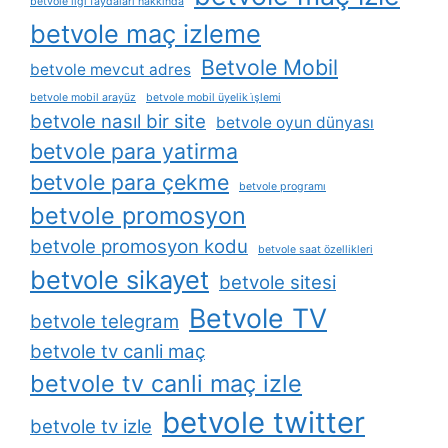
betvole ligi faydaları hakkında
betvole maç izleme
Betvole Mobil
betvole mevcut adres
betvole mobil arayüz
betvole mobil üyelik i̇şlemi
betvole nasıl bir site
betvole oyun dünyası
betvole para yatirma
betvole para çekme
betvole programı
betvole promosyon
betvole promosyon kodu
betvole saat özellikleri
betvole sikayet
betvole sitesi
Betvole TV
betvole telegram
betvole tv canli maç
betvole tv canli maç izle
betvole twitter
betvole tv izle