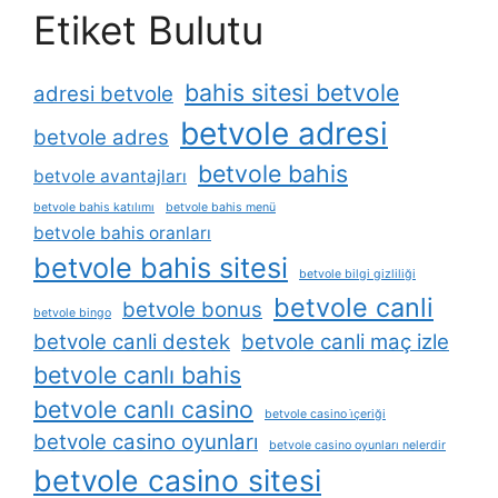
Etiket Bulutu
bahis sitesi betvole
adresi betvole
betvole adresi
betvole adres
betvole bahis
betvole avantajları
betvole bahis katılımı
betvole bahis menü
betvole bahis oranları
betvole bahis sitesi
betvole bilgi gizliliği
betvole canli
betvole bonus
betvole bingo
betvole canli destek
betvole canli maç izle
betvole canlı bahis
betvole canlı casino
betvole casino i̇çeriği
betvole casino oyunları
betvole casino oyunları nelerdir
betvole casino sitesi