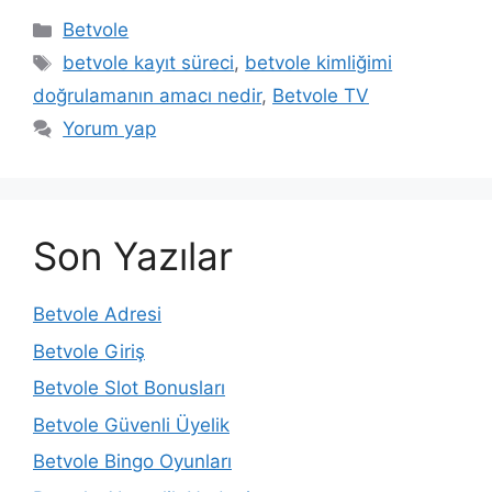
Kategoriler
Betvole
Etiketler
betvole kayıt süreci
,
betvole kimliğimi
doğrulamanın amacı nedir
,
Betvole TV
Yorum yap
Son Yazılar
Betvole Adresi
Betvole Giriş
Betvole Slot Bonusları
Betvole Güvenli Üyelik
Betvole Bingo Oyunları