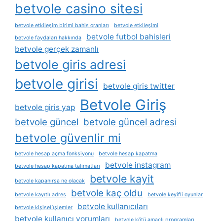
betvole casino sitesi
betvole etkileşim birimi bahis oranları
betvole etkileşimi
betvole futbol bahisleri
betvole faydaları hakkında
betvole gerçek zamanlı
betvole giris adresi
betvole girisi
betvole giris twitter
Betvole Giriş
betvole giris yap
betvole güncel
betvole güncel adresi
betvole güvenlir mi
betvole hesap açma fonksiyonu
betvole hesap kapatma
betvole instagram
betvole hesap kapatma talimatları
betvole kayit
betvole kapanırsa ne olacak
betvole kaç oldu
betvole kayıtlı adres
betvole keyifli oyunlar
betvole kullanıcıları
betvole kişisel i̇şlemler
betvole kullanıcı yorumları
betvole kötü amaçlı programları