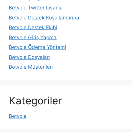
Betvole Twitter Lisansı
Betvole Destek Koşullandırma
Betvole Destek Ekibi
Betvole Giriş Yapma
Betvole Ödeme Yöntemi
Betvole Dosyaları
Betvole Müşterileri
Kategoriler
Betvole