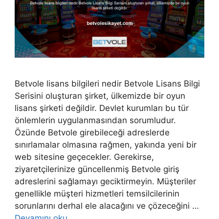
Betvole lisans bilgileri nedir Betvole Lisans Bilgi
Serisini oluşturan şirket, ülkemizde bir oyun
lisans şirketi değildir. Devlet kurumları bu tür
önlemlerin uygulanmasından sorumludur.
Özünde Betvole girebileceği adreslerde
sınırlamalar olmasına rağmen, yakında yeni bir
web sitesine geçecekler. Gerekirse,
ziyaretçilerinize güncellenmiş Betvole giriş
adreslerini sağlamayı geciktirmeyin. Müşteriler
genellikle müşteri hizmetleri temsilcilerinin
sorunlarını derhal ele alacağını ve çözeceğini …
Devamını oku…