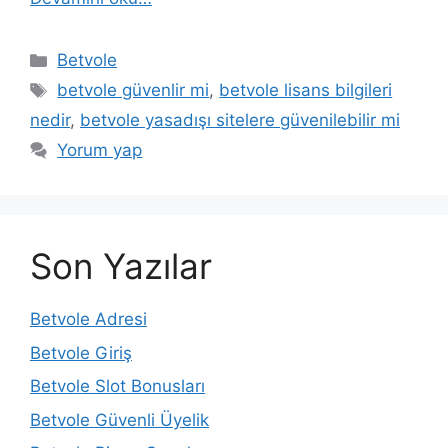
Kategoriler
Betvole
Etiketler
betvole güvenlir mi
,
betvole lisans bilgileri
nedir
,
betvole yasadışı sitelere güvenilebilir mi
Yorum yap
Son Yazılar
Betvole Adresi
Betvole Giriş
Betvole Slot Bonusları
Betvole Güvenli Üyelik