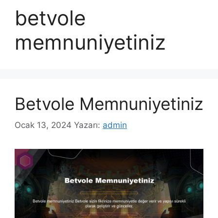
betvole
memnuniyetiniz
Betvole Memnuniyetiniz
Ocak 13, 2024
Yazarı:
admin