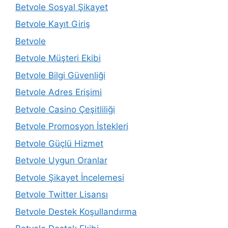
Betvole Sosyal Şikayet
Betvole Kayıt Giriş
Betvole
Betvole Müşteri Ekibi
Betvole Bilgi Güvenliği
Betvole Adres Erişimi
Betvole Casino Çeşitliliği
Betvole Promosyon İstekleri
Betvole Güçlü Hizmet
Betvole Uygun Oranlar
Betvole Şikayet İncelemesi
Betvole Twitter Lisansı
Betvole Destek Koşullandırma