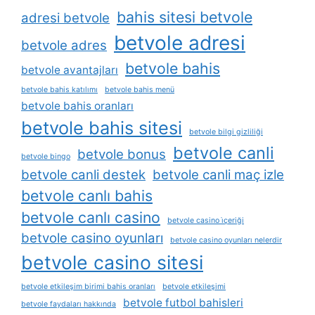
bahis sitesi betvole
adresi betvole
betvole adresi
betvole adres
betvole bahis
betvole avantajları
betvole bahis katılımı
betvole bahis menü
betvole bahis oranları
betvole bahis sitesi
betvole bilgi gizliliği
betvole canli
betvole bonus
betvole bingo
betvole canli destek
betvole canli maç izle
betvole canlı bahis
betvole canlı casino
betvole casino i̇çeriği
betvole casino oyunları
betvole casino oyunları nelerdir
betvole casino sitesi
betvole etkileşim birimi bahis oranları
betvole etkileşimi
betvole futbol bahisleri
betvole faydaları hakkında