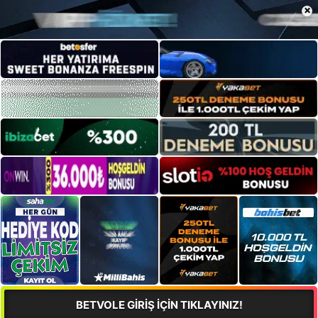
×
BETVOLE GİRİŞ İÇİN TIKLAYINIZ!