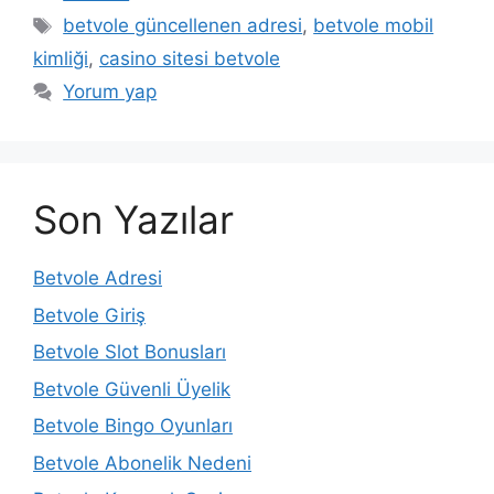
Etiketler
betvole güncellenen adresi
,
betvole mobil
kimliği
,
casino sitesi betvole
Yorum yap
Son Yazılar
Betvole Adresi
Betvole Giriş
Betvole Slot Bonusları
Betvole Güvenli Üyelik
Betvole Bingo Oyunları
Betvole Abonelik Nedeni