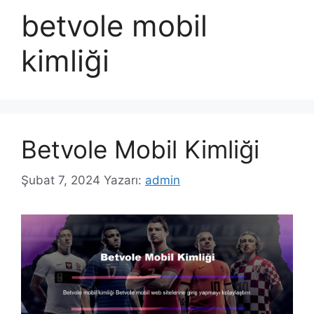
betvole mobil
kimliği
Betvole Mobil Kimliği
Şubat 7, 2024
Yazarı:
admin