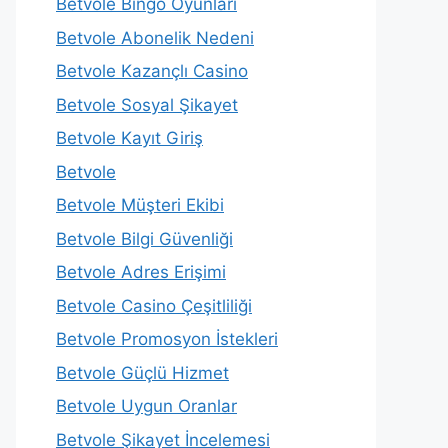
Betvole Bingo Oyunları
Betvole Abonelik Nedeni
Betvole Kazançlı Casino
Betvole Sosyal Şikayet
Betvole Kayıt Giriş
Betvole
Betvole Müşteri Ekibi
Betvole Bilgi Güvenliği
Betvole Adres Erişimi
Betvole Casino Çeşitliliği
Betvole Promosyon İstekleri
Betvole Güçlü Hizmet
Betvole Uygun Oranlar
Betvole Şikayet İncelemesi