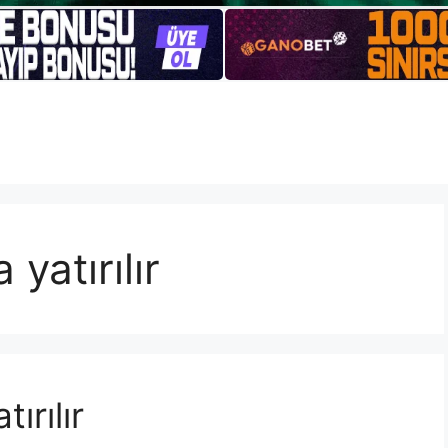
 yatırılır
ırılır