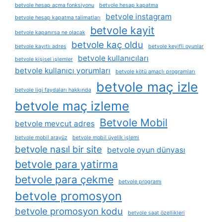
betvole hesap açma fonksiyonu
betvole hesap kapatma
betvole instagram
betvole hesap kapatma talimatları
betvole kayit
betvole kapanırsa ne olacak
betvole kaç oldu
betvole kayıtlı adres
betvole keyifli oyunlar
betvole kullanıcıları
betvole kişisel i̇şlemler
betvole kullanıcı yorumları
betvole kötü amaçlı programları
betvole maç izle
betvole ligi faydaları hakkında
betvole maç izleme
Betvole Mobil
betvole mevcut adres
betvole mobil arayüz
betvole mobil üyelik i̇şlemi
betvole nasıl bir site
betvole oyun dünyası
betvole para yatirma
betvole para çekme
betvole programı
betvole promosyon
betvole promosyon kodu
betvole saat özellikleri