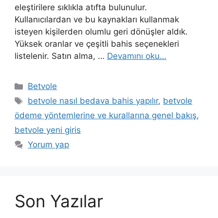
eleştirilere sıklıkla atıfta bulunulur.
Kullanıcılardan ve bu kaynakları kullanmak
isteyen kişilerden olumlu geri dönüşler aldık.
Yüksek oranlar ve çeşitli bahis seçenekleri
listelenir. Satın alma, …
Devamını oku…
Kategoriler
Betvole
Etiketler
betvole nasıl bedava bahis yapılır
,
betvole
ödeme yöntemlerine ve kurallarına genel bakış
,
betvole yeni giris
Yorum yap
Son Yazılar