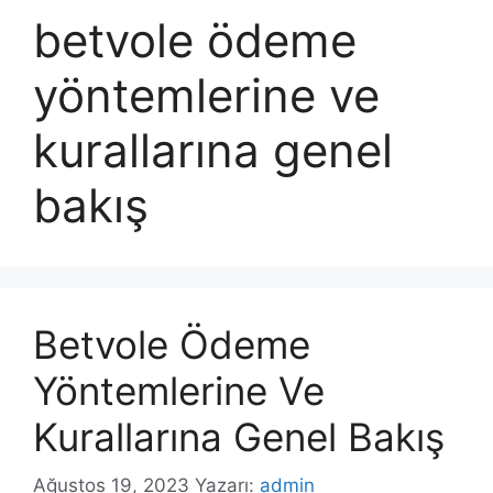
betvole ödeme
yöntemlerine ve
kurallarına genel
bakış
Betvole Ödeme
Yöntemlerine Ve
Kurallarına Genel Bakış
Ağustos 19, 2023
Yazarı:
admin