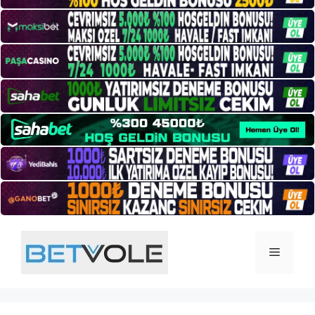
İçeriğe
atla
Menü