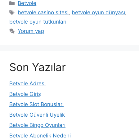
Kategoriler
Betvole
Etiketler
betvole casino sitesi
,
betvole oyun dünyası
,
betvole oyun tutkunları
Yorum yap
Son Yazılar
Betvole Adresi
Betvole Giriş
Betvole Slot Bonusları
Betvole Güvenli Üyelik
Betvole Bingo Oyunları
Betvole Abonelik Nedeni