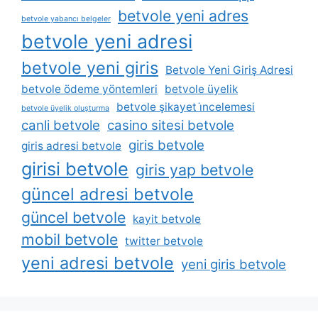
betvole yeni adres
betvole yabancı belgeler
betvole yeni adresi
betvole yeni giris
Betvole Yeni Giriş Adresi
betvole ödeme yöntemleri
betvole üyelik
betvole şikayet i̇ncelemesi
betvole üyelik oluşturma
canli betvole
casino sitesi betvole
giris betvole
giris adresi betvole
girisi betvole
giris yap betvole
güncel adresi betvole
güncel betvole
kayit betvole
mobil betvole
twitter betvole
yeni adresi betvole
yeni giris betvole