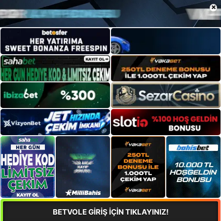
×
BETVOLE GİRİŞ İÇİN TIKLAYINIZ!