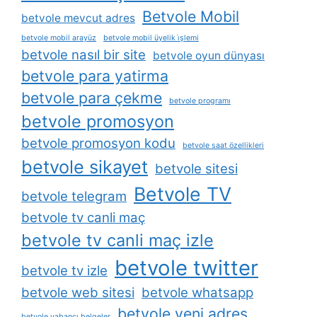
Betvole Mobil
betvole mevcut adres
betvole mobil arayüz
betvole mobil üyelik i̇şlemi
betvole nasıl bir site
betvole oyun dünyası
betvole para yatirma
betvole para çekme
betvole programı
betvole promosyon
betvole promosyon kodu
betvole saat özellikleri
betvole sikayet
betvole sitesi
Betvole TV
betvole telegram
betvole tv canli maç
betvole tv canli maç izle
betvole twitter
betvole tv izle
betvole web sitesi
betvole whatsapp
betvole yeni adres
betvole yabancı belgeler