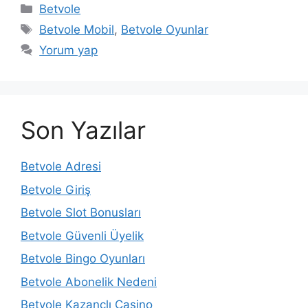
Kategoriler
Betvole
Etiketler
Betvole Mobil
,
Betvole Oyunlar
Yorum yap
Son Yazılar
Betvole Adresi
Betvole Giriş
Betvole Slot Bonusları
Betvole Güvenli Üyelik
Betvole Bingo Oyunları
Betvole Abonelik Nedeni
Betvole Kazançlı Casino