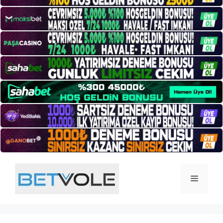
İçeriğe
atla
Menü