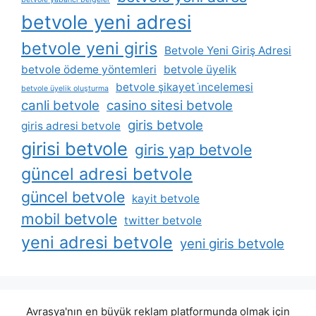
betvole yeni adresi
betvole yeni giris
Betvole Yeni Giriş Adresi
betvole ödeme yöntemleri
betvole üyelik
betvole şikayet i̇ncelemesi
betvole üyelik oluşturma
canli betvole
casino sitesi betvole
giris betvole
giris adresi betvole
girisi betvole
giris yap betvole
güncel adresi betvole
güncel betvole
kayit betvole
mobil betvole
twitter betvole
yeni adresi betvole
yeni giris betvole
Avrasya'nın en büyük reklam platformunda olmak için