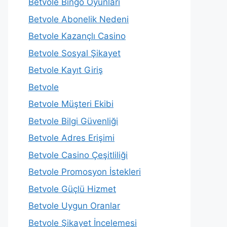
Betvole Bingo Oyunları
Betvole Abonelik Nedeni
Betvole Kazançlı Casino
Betvole Sosyal Şikayet
Betvole Kayıt Giriş
Betvole
Betvole Müşteri Ekibi
Betvole Bilgi Güvenliği
Betvole Adres Erişimi
Betvole Casino Çeşitliliği
Betvole Promosyon İstekleri
Betvole Güçlü Hizmet
Betvole Uygun Oranlar
Betvole Şikayet İncelemesi