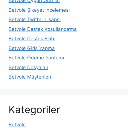
Betvole Uygun Oranlar
Betvole Şikayet İncelemesi
Betvole Twitter Lisansı
Betvole Destek Koşullandırma
Betvole Destek Ekibi
Betvole Giriş Yapma
Betvole Ödeme Yöntemi
Betvole Dosyaları
Betvole Müşterileri
Kategoriler
Betvole