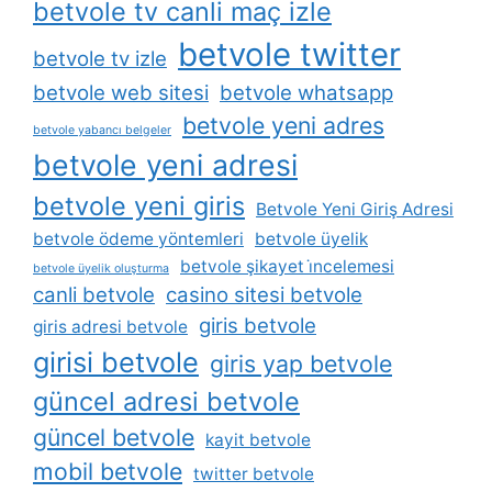
betvole tv canli maç izle
betvole twitter
betvole tv izle
betvole web sitesi
betvole whatsapp
betvole yeni adres
betvole yabancı belgeler
betvole yeni adresi
betvole yeni giris
Betvole Yeni Giriş Adresi
betvole ödeme yöntemleri
betvole üyelik
betvole şikayet i̇ncelemesi
betvole üyelik oluşturma
canli betvole
casino sitesi betvole
giris betvole
giris adresi betvole
girisi betvole
giris yap betvole
güncel adresi betvole
güncel betvole
kayit betvole
mobil betvole
twitter betvole