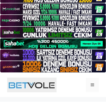
İçeriğe
atla
Menü