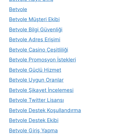
Betvole
Betvole Müşteri Ekibi
Betvole Bilgi Güvenliği
Betvole Adres Erişimi
Betvole Casino Çeşitliliği
Betvole Promosyon İstekleri
Betvole Güçlü Hizmet
Betvole Uygun Oranlar
Betvole Şikayet İncelemesi
Betvole Twitter Lisansı
Betvole Destek Koşullandırma
Betvole Destek Ekibi
Betvole Giriş Yapma