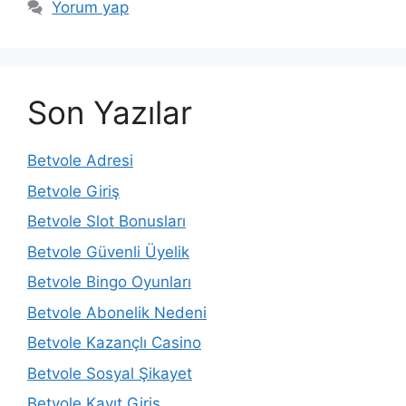
Yorum yap
Son Yazılar
Betvole Adresi
Betvole Giriş
Betvole Slot Bonusları
Betvole Güvenli Üyelik
Betvole Bingo Oyunları
Betvole Abonelik Nedeni
Betvole Kazançlı Casino
Betvole Sosyal Şikayet
Betvole Kayıt Giriş