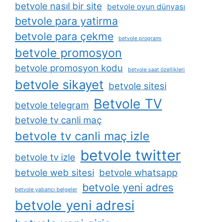
betvole nasıl bir site
betvole oyun dünyası
betvole para yatirma
betvole para çekme
betvole programı
betvole promosyon
betvole promosyon kodu
betvole saat özellikleri
betvole sikayet
betvole sitesi
Betvole TV
betvole telegram
betvole tv canli maç
betvole tv canli maç izle
betvole twitter
betvole tv izle
betvole web sitesi
betvole whatsapp
betvole yeni adres
betvole yabancı belgeler
betvole yeni adresi