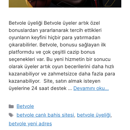
Betvole üyeliği Betvole üyeler artık özel
bonuslardan yararlanarak tercih ettikleri
oyunların keyfini hiçbir para yatırmadan
çıkarabilirler. Betvole, bonusu sağlayan ilk
platformdu ve çok çeşitli cazip bonus
seçenekleri var. Bu yeni hizmetin bir sonucu
olarak üyeler artık oyun becerilerini daha hızlı
kazanabiliyor ve zahmetsizce daha fazla para
kazanabiliyor. Site, satın almak isteyen
üyelerine 24 saat destek …
Devamını oku…
Kategoriler
Betvole
Etiketler
betvole canlı bahis sitesi
,
betvole üyeliği
,
betvole yeni adres