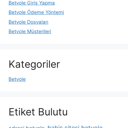
Betvole Giriş Yapma
Betvole Ödeme Yöntemi
Betvole Dosyaları
Betvole Müşterileri
Kategoriler
Betvole
Etiket Bulutu
bahis sitesi betvole