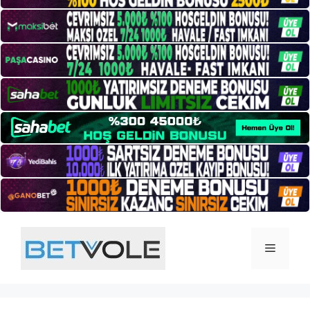
İçeriğe
atla
Menü