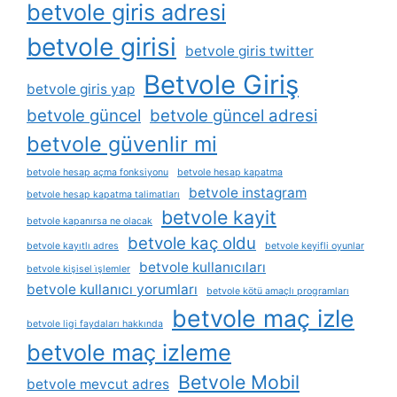
betvole giris adresi
betvole girisi
betvole giris twitter
Betvole Giriş
betvole giris yap
betvole güncel
betvole güncel adresi
betvole güvenlir mi
betvole hesap açma fonksiyonu
betvole hesap kapatma
betvole instagram
betvole hesap kapatma talimatları
betvole kayit
betvole kapanırsa ne olacak
betvole kaç oldu
betvole kayıtlı adres
betvole keyifli oyunlar
betvole kullanıcıları
betvole kişisel i̇şlemler
betvole kullanıcı yorumları
betvole kötü amaçlı programları
betvole maç izle
betvole ligi faydaları hakkında
betvole maç izleme
Betvole Mobil
betvole mevcut adres