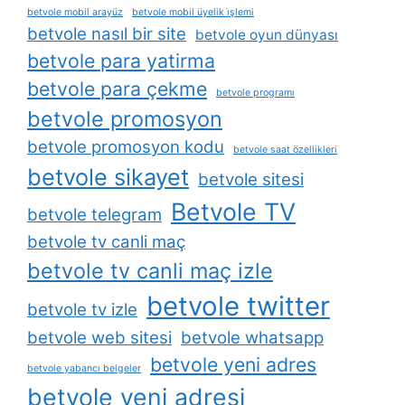
betvole mobil arayüz
betvole mobil üyelik i̇şlemi
betvole nasıl bir site
betvole oyun dünyası
betvole para yatirma
betvole para çekme
betvole programı
betvole promosyon
betvole promosyon kodu
betvole saat özellikleri
betvole sikayet
betvole sitesi
Betvole TV
betvole telegram
betvole tv canli maç
betvole tv canli maç izle
betvole twitter
betvole tv izle
betvole web sitesi
betvole whatsapp
betvole yeni adres
betvole yabancı belgeler
betvole yeni adresi