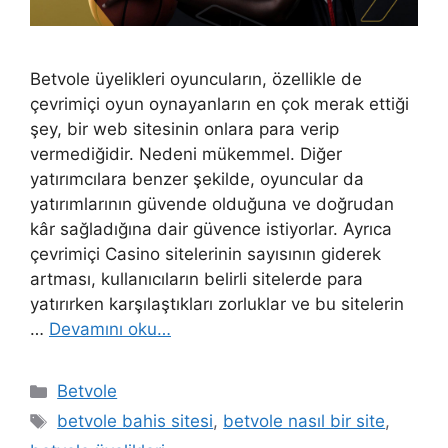
Betvole üyelikleri oyuncuların, özellikle de
çevrimiçi oyun oynayanların en çok merak ettiği
şey, bir web sitesinin onlara para verip
vermediğidir. Nedeni mükemmel. Diğer
yatırımcılara benzer şekilde, oyuncular da
yatırımlarının güvende olduğuna ve doğrudan
kâr sağladığına dair güvence istiyorlar. Ayrıca
çevrimiçi Casino sitelerinin sayısının giderek
artması, kullanıcıların belirli sitelerde para
yatırırken karşılaştıkları zorluklar ve bu sitelerin
…
Devamını oku…
Kategoriler
Betvole
Etiketler
betvole bahis sitesi
,
betvole nasıl bir site
,