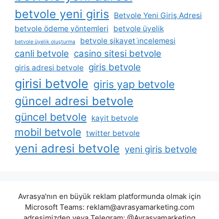
betvole yeni giris
Betvole Yeni Giriş Adresi
betvole ödeme yöntemleri
betvole üyelik
betvole şikayet i̇ncelemesi
betvole üyelik oluşturma
canli betvole
casino sitesi betvole
giris betvole
giris adresi betvole
girisi betvole
giris yap betvole
güncel adresi betvole
güncel betvole
kayit betvole
mobil betvole
twitter betvole
yeni adresi betvole
yeni giris betvole
Avrasya'nın en büyük reklam platformunda olmak için
Microsoft Teams:
reklam@avrasyamarketing.com
adresimizden veya Telegram: @Avrasyamarketing