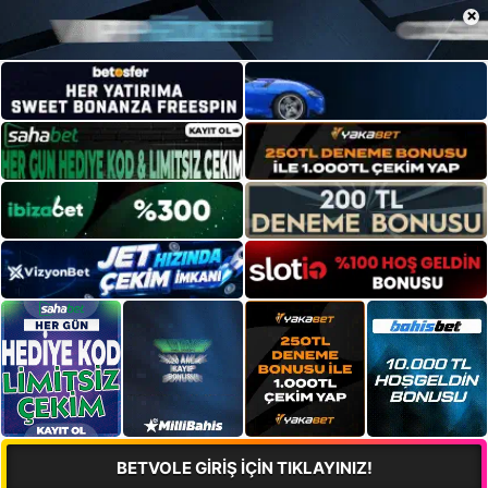
×
BETVOLE GİRİŞ İÇİN TIKLAYINIZ!