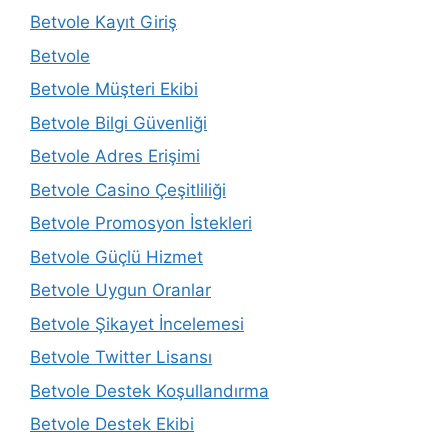
Betvole Kayıt Giriş
Betvole
Betvole Müşteri Ekibi
Betvole Bilgi Güvenliği
Betvole Adres Erişimi
Betvole Casino Çeşitliliği
Betvole Promosyon İstekleri
Betvole Güçlü Hizmet
Betvole Uygun Oranlar
Betvole Şikayet İncelemesi
Betvole Twitter Lisansı
Betvole Destek Koşullandırma
Betvole Destek Ekibi