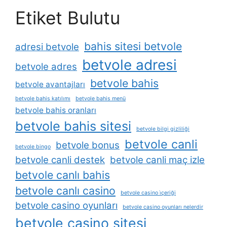
Etiket Bulutu
bahis sitesi betvole
adresi betvole
betvole adresi
betvole adres
betvole bahis
betvole avantajları
betvole bahis katılımı
betvole bahis menü
betvole bahis oranları
betvole bahis sitesi
betvole bilgi gizliliği
betvole canli
betvole bonus
betvole bingo
betvole canli destek
betvole canli maç izle
betvole canlı bahis
betvole canlı casino
betvole casino i̇çeriği
betvole casino oyunları
betvole casino oyunları nelerdir
betvole casino sitesi