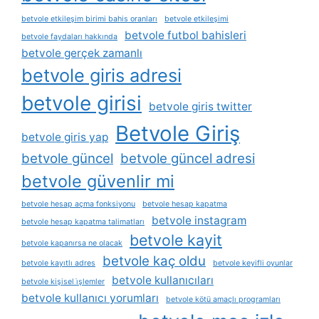
betvole etkileşim birimi bahis oranları
betvole etkileşimi
betvole futbol bahisleri
betvole faydaları hakkında
betvole gerçek zamanlı
betvole giris adresi
betvole girisi
betvole giris twitter
Betvole Giriş
betvole giris yap
betvole güncel
betvole güncel adresi
betvole güvenlir mi
betvole hesap açma fonksiyonu
betvole hesap kapatma
betvole instagram
betvole hesap kapatma talimatları
betvole kayit
betvole kapanırsa ne olacak
betvole kaç oldu
betvole kayıtlı adres
betvole keyifli oyunlar
betvole kullanıcıları
betvole kişisel i̇şlemler
betvole kullanıcı yorumları
betvole kötü amaçlı programları