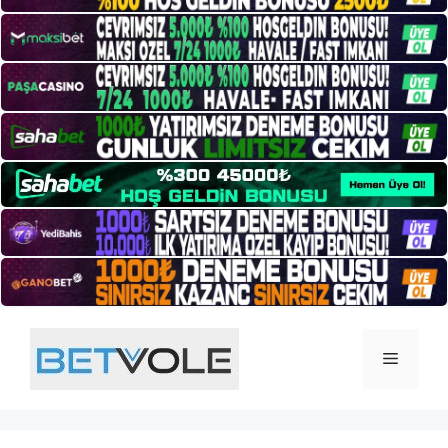
İçeriğe
atla
Menü